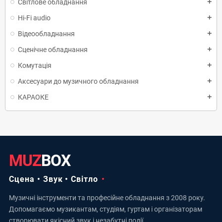
Світлове обладнання
add
Hi-Fi audio
add
Відеообладнання
add
Сценічне обладнання
add
Комутація
add
Аксесуари до музичного обладнання
add
КАРАОКЕ
add
MUZ
BOX
Сцена • Звук • Світло
Музичні інструменти та професійне обладнання з 2008 року.
Допомагаємо музикантам, студіям, гуртам і організаторам
створювати якісний звук і незабутні події.