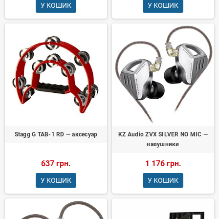
У КОШИК
У КОШИК
Stagg G TAB-1 RD — аксесуар
KZ Audio ZVX SILVER NO MIC —
навушники
637 грн.
1 176 грн.
У КОШИК
У КОШИК