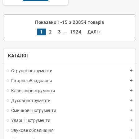
Показано 1-15 з 28854 товарів
…
1
2
3
1924
ДАЛІ
navigate_next
КАТАЛОГ
Струнні інструменти
add
Гітарне обладнання
add
Клавішні інструменти
add
Духові інструменти
add
Смичкові інструменти
add
Ударні інструменти
add
Звукове обладнання
add