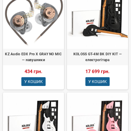
KZ Audio EDX Pro X GRAY NO MIC
KOLOSS GT-4M BK DIY KIT —
— навушники
електрогітара
434 грн.
17 699 грн.
У КОШИК
У КОШИК