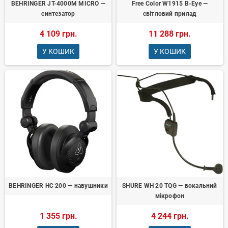
BEHRINGER JT-4000M MICRO —
Free Color W1915 B-Eye —
синтезатор
світловий прилад
4 109 грн.
11 288 грн.
У КОШИК
У КОШИК
BEHRINGER HC 200 — навушники
SHURE WH 20 TQG — вокальний
мікрофон
1 355 грн.
4 244 грн.