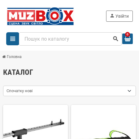
person
Увійти
0
view_headline
search
Головна
КАТАЛОГ
Спочатку нові