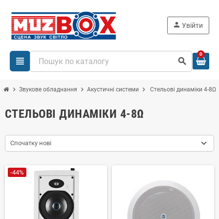
person
Увійти
0
view_headline
search
chevron_right
chevron_right
chevron_right
Звукове обладнання
Акустичні системи
Стельові динаміки 4-8Ω
СТЕЛЬОВІ ДИНАМІКИ 4-8Ω
Спочатку нові
-44%