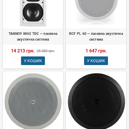
TANNOY iW62 TDC — пасивна
RCF PL 60 — пасивна акустична
акустична система
система
14 213 грн.
1 647 грн.
25 380 грн.
У КОШИК
У КОШИК