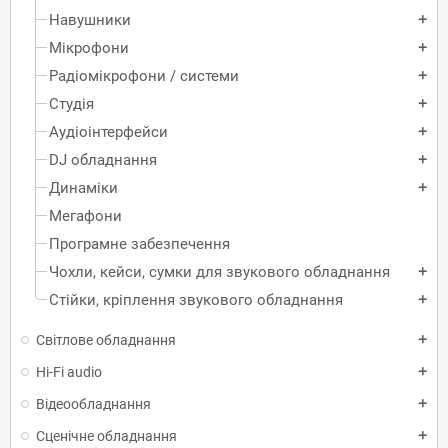
Навушники
add
Мікрофони
add
Радіомікрофони / системи
add
Студія
add
Аудіоінтерфейси
add
DJ обладнання
add
Динаміки
add
Мегафони
Програмне забезпечення
Чохли, кейси, сумки для звукового обладнання
add
Стійки, кріплення звукового обладнання
add
Світлове обладнання
add
Hi-Fi audio
add
Відеообладнання
add
Сценічне обладнання
add