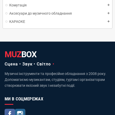
Комутація
add
Аксесуари до музичного обладнання
add
КАРАОКЕ
add
MUZ
BOX
Сцена • Звук • Світло
Музичні інструменти та професійне обладнання з 2008 року.
Допомагаємо музикантам, студіям, гуртам і організаторам
створювати якісний звук і незабутні події.
МИ В СОЦМЕРЕЖАХ
Facebook
Instagram