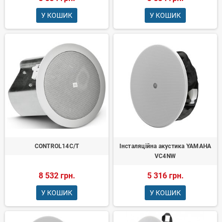
У КОШИК
У КОШИК
CONTROL14C/T
Інсталяційна акустика YAMAHA
VC4NW
8 532 грн.
5 316 грн.
У КОШИК
У КОШИК