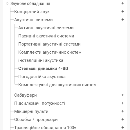
Звукове обладнання
add
Концертний звук
add
Акустичні системи
add
Активні акустичні системи
Пасивні акустичні системи
Портативні акустичні системи
Комплекти акустичних систем
інсталяційні акустика
Стельові динаміки 4-8Ω
Погодостійка акустика
Комплектуючі для акустичних систем
Сабвуфери
add
Підсилювачі потужності
add
Мікшерні пульти
add
Обробка / процесори
add
Трасляційне обладнання 100v
add