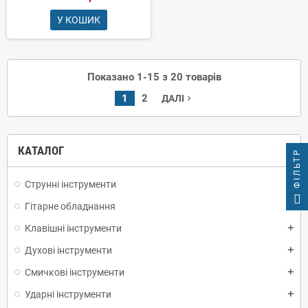
У КОШИК
Показано 1-15 з 20 товарів
1
2
ДАЛІ
navigate_next
КАТАЛОГ
ФІЛЬТР
Струнні інструменти
add
Гітарне обладнання
add
Клавішні інструменти
add
Духові інструменти
add
Смичкові інструменти
add
Ударні інструменти
add