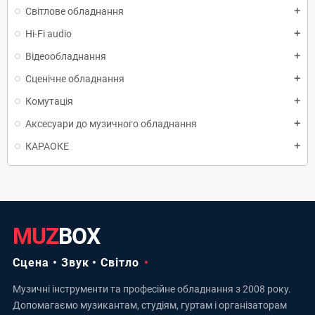
Світлове обладнання
add
Hi-Fi audio
add
Відеообладнання
add
Сценічне обладнання
add
Комутація
add
Аксесуари до музичного обладнання
add
КАРАОКЕ
add
MUZ
BOX
Сцена • Звук • Світло
Музичні інструменти та професійне обладнання з 2008 року.
Допомагаємо музикантам, студіям, гуртам і організаторам