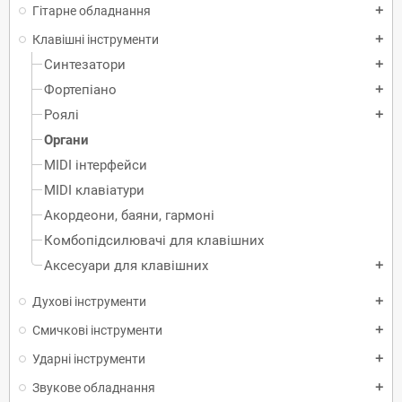
Гітарне обладнання
add
Клавішні інструменти
add
Синтезатори
add
Фортепіано
add
Роялі
add
Органи
MIDI інтерфейси
MIDI клавіатури
Акордеони, баяни, гармоні
Комбопідсилювачі для клавішних
Аксесуари для клавішних
add
Духові інструменти
add
Смичкові інструменти
add
Ударні інструменти
add
Звукове обладнання
add