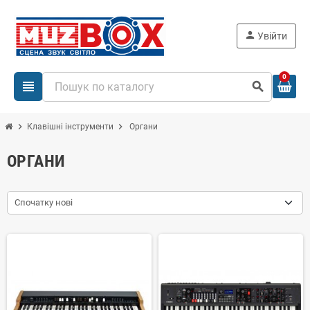
person
Увійти
0
view_headline
search
chevron_right
chevron_right
Клавішні інструменти
Органи
ОРГАНИ
Спочатку нові