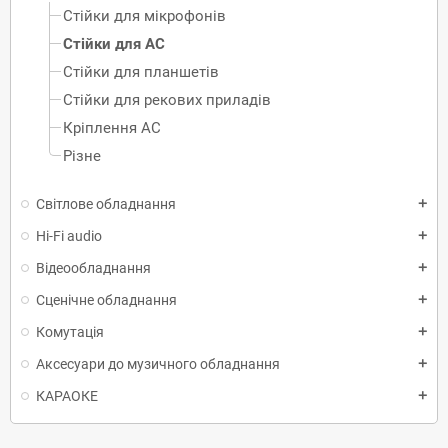
Стійки для мікрофонів
Стійки для АС
Стійки для планшетів
Стійки для рекових приладів
Кріплення АС
Різне
Світлове обладнання
add
Hi-Fi audio
add
Відеообладнання
add
Сценічне обладнання
add
Комутація
add
Аксесуари до музичного обладнання
add
КАРАОКЕ
add