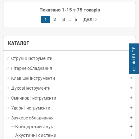
Показано 1-15 з 75 товарів
…
1
2
3
5
ДАЛІ
navigate_next
КАТАЛОГ
ФІЛЬТР
Струнні інструменти
add
Гітарне обладнання
add
Клавішні інструменти
add
Духові інструменти
add
Смичкові інструменти
add
Ударні інструменти
add
Звукове обладнання
add
Концертний звук
add
Акустичні системи
add