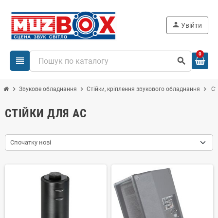
person
Увійти
0
view_headline
search
chevron_right
chevron_right
chevron_right
Звукове обладнання
Стійки, кріплення звукового обладнання
Ст
СТІЙКИ ДЛЯ АС
Спочатку нові