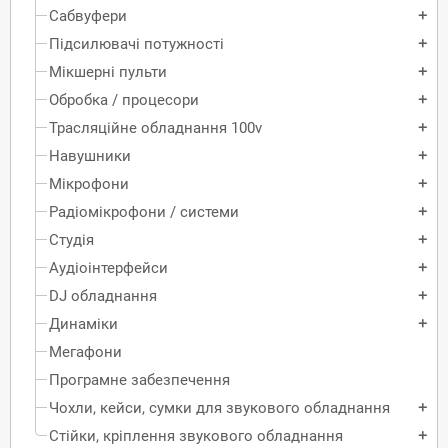
Сабвуфери
add
Підсилювачі потужності
add
Мікшерні пульти
add
Обробка / процесори
add
Трасляційне обладнання 100v
add
Навушники
add
Мікрофони
add
Радіомікрофони / системи
add
Студія
add
Аудіоінтерфейси
add
DJ обладнання
add
Динаміки
add
Мегафони
Програмне забезпечення
Чохли, кейси, сумки для звукового обладнання
add
Стійки, кріплення звукового обладнання
add