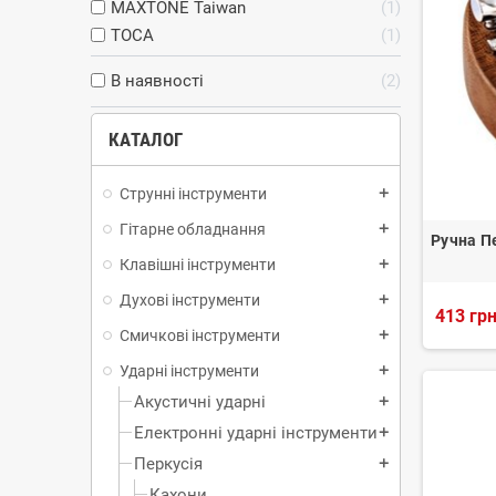
MAXTONE Taiwan
1
TOCA
1
В наявності
2
КАТАЛОГ
Струнні інструменти
add
Гітарне обладнання
add
Ручна П
Клавішні інструменти
add
Духові інструменти
add
413 грн
Смичкові інструменти
add
Ударні інструменти
add
Акустичні ударні
add
Електронні ударні інструменти
add
Перкусія
add
Кахони