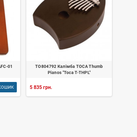
AFC-01
TO804792 Калімба TOCA Thumb
Pianos "Toca T-THPL"
5 835 грн.
КОШИК