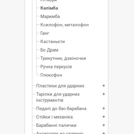
Калімба
Маримба
Ксилофон, металофон
Ганг
Кастаньєти
Бо Драм
Трикутник, дзвіночки
Ручна перкусія
Глюкофон
Пластики для ударних
add
Тарілки для ударних
add
інструментів
Педалі до бас-барабана
add
Стійки і механіка
add
Барабанні палички
add
Аксесуари до ударних
add