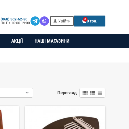
(068) 362-62-80
0
person
e
Увійти
0 грн.
Пн-Пт 10:00-19:00
АКЦІЇ
НАШІ МАГАЗИНИ
view_comfy
view_list
view_headline
Перегляд