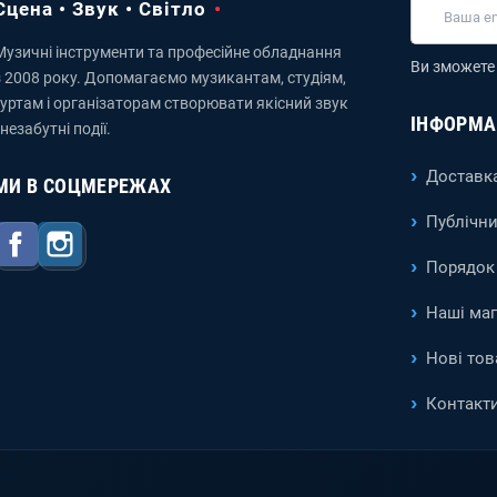
Сцена • Звук • Світло
Музичні інструменти та професійне обладнання
Ви зможете 
з 2008 року. Допомагаємо музикантам, студіям,
гуртам і організаторам створювати якісний звук
ІНФОРМА
 незабутні події.
Доставка
МИ В СОЦМЕРЕЖАХ
Публічни
Facebook
Instagram
Порядок 
Наші ма
Нові тов
Контакт