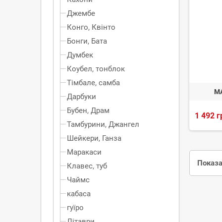
Джембе
Конго, Квінто
Бонги, Бата
Думбек
Коубел, тонблок
Тімбале, самба
M
Дарбуки
Бубен, Драм
1 492 г
Тамбурини, Джангел
Шейкери, Ганза
Маракаси
Показа
Клавес, туб
Чаймс
кабаса
гуїро
Літаври