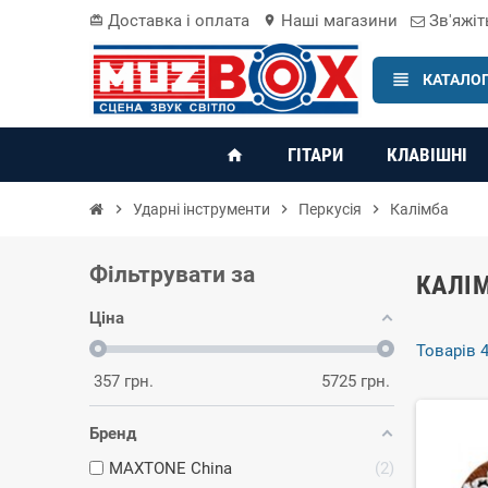
Доставка і оплата
Наші магазини
Зв'яжіт
card_giftcard
location_on
view_headline
КАТАЛОГ
ГІТАРИ
КЛАВІШНІ
home
chevron_right
Ударні інструменти
chevron_right
Перкусія
chevron_right
Калімба
Фільтрувати за
КАЛІ
Ціна
Товарів 4
357
грн.
5725
грн.
Бренд
MAXTONE China
2