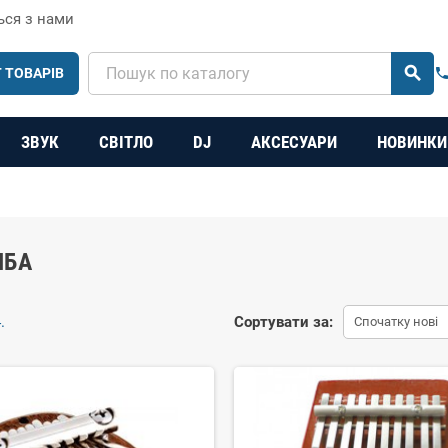
ься з нами
search
 ТОВАРІВ
phon
ЗВУК
СВІТЛО
DJ
АКСЕСУАРИ
НОВИНКИ
МБА
.
Сортувати за:
Спочатку нові