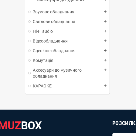
Звукове обладнання
add
Світлове обладнання
add
Hi-Fi audio
add
Відеообладнання
add
Сценічне обладнання
add
Комутація
add
Аксесуари до музичного
add
обладнання
КАРАОКЕ
add
MUZ
BOX
РОЗСИЛК