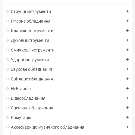
Струнні інструменти
add
Гітарне обладнання
add
Клавішні інструменти
add
Духові інструменти
add
Смичкові інструменти
add
Ударні інструменти
add
Звукове обладнання
add
Світлове обладнання
add
Hi-Fi audio
add
Відеообладнання
add
Сценічне обладнання
add
Комутація
add
Аксесуари до музичного обладнання
add