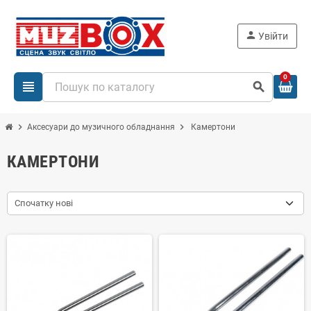
person
Увійти
0
view_headline
search
chevron_right
chevron_right
Аксесуари до музичного обладнання
Камертони
КАМЕРТОНИ
Спочатку нові