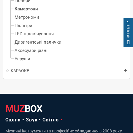
Тюнери
Камертони
Метрономи
ФІЛЬТР
Пюпітри
LED підсвічування
Диригентські палички
Аксесуари різні
Беруши
КАРАОКЕ
add
MUZ
BOX
Сцена • Звук • Світло
Музичні інструменти та професійне обладнання з 2008 року.