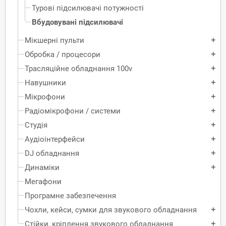
Турові підсилювачі потужності
Вбудовувані підсилювачі
Мікшерні пульти
add
Обробка / процесори
add
Трасляційне обладнання 100v
add
Навушники
add
Мікрофони
add
Радіомікрофони / системи
add
Студія
add
Аудіоінтерфейси
add
DJ обладнання
add
Динаміки
add
Мегафони
Програмне забезпечення
Чохли, кейси, сумки для звукового обладнання
add
Стійки, кріплення звукового обладнання
add