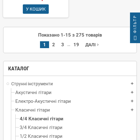
У КОШИК
ФІЛЬТР
Показано 1-15 з 275 товарів
…
1
2
3
19
ДАЛІ
navigate_next
КАТАЛОГ
Струнні інструменти
add
Акустичні гітари
add
Електро-Акустичні гітари
add
Класичні гітари
add
4/4 Класичні гітари
3/4 Класичні гітари
1/2 Класичні гітари