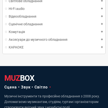
Світлове обладнання
add
Hi-Fi audio
add
Відеообладнання
add
Сценічне обладнання
add
Комутація
add
Аксесуари до музичного обладнання
add
КАРАОКЕ
add
MUZ
BOX
Сцена • Звук • Світло
Музичні інструменти та професійне обладнання з 2008 року.
Допомагаємо музикантам, студіям, гуртам і організаторам
створювати якісний звук і незабутні події.