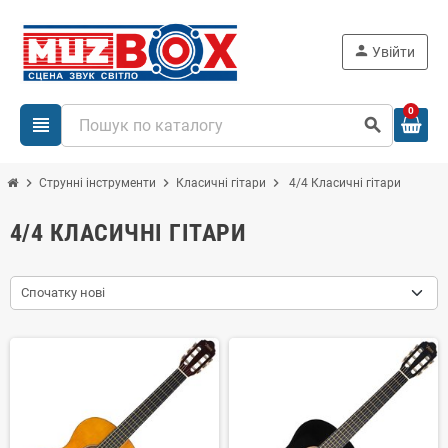
person
Увійти
0
view_headline
search
chevron_right
chevron_right
chevron_right
Струнні інструменти
Класичні гітари
4/4 Класичні гітари
4/4 КЛАСИЧНІ ГІТАРИ
Спочатку нові