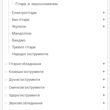
Гітари зі звукоснімачем
Електрогітари
add
Бас-гітари
add
Укулеле
add
Мандоліни
Банджо
Тревел гітари
Народні інструменти
Гітарне обладнання
add
Клавішні інструменти
add
Духові інструменти
add
Смичкові інструменти
add
Ударні інструменти
add
Звукове обладнання
add