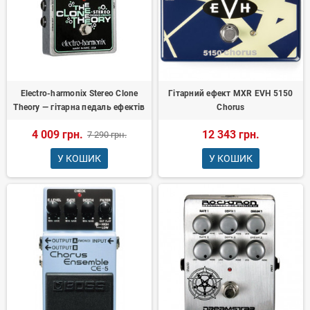
Electro-harmonix Stereo Clone
Гітарний ефект MXR EVH 5150
Theory — гітарна педаль ефектів
Chorus
4 009 грн.
12 343 грн.
7 290 грн.
У КОШИК
У КОШИК