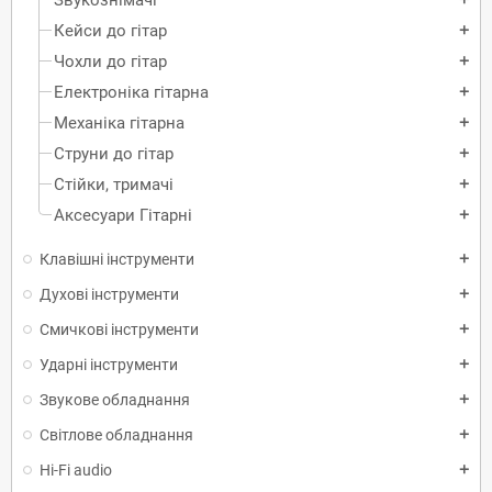
Кейси до гітар
add
Чохли до гітар
add
Електроніка гітарна
add
Механіка гітарна
add
Струни до гітар
add
Стійки, тримачі
add
Аксесуари Гітарні
add
Клавішні інструменти
add
Духові інструменти
add
Смичкові інструменти
add
Ударні інструменти
add
Звукове обладнання
add
Світлове обладнання
add
Hi-Fi audio
add