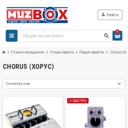
person
Увійти
0
view_headline
search
chevron_right
chevron_right
chevron_right
chevron_right
Гітарне обладнання
Гітарні ефекти
Педалі ефектів
Chorus (Хо
CHORUS (ХОРУС)
Спочатку нові
-1 540 ГРН.