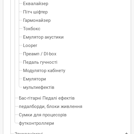
Еквалайзер
Пітч шіфтер
Гармонайзер
Токбокс
Емулятор акустики
Looper
Преамп / DI-box
Педаль гучності
Модулятор кабінету
Емулятори
мультиефектів
Бас-гітарні Педалі ефектів
педалборди, блоки живлення
Сумки для процесорів
футконтроллери
Звукознімачі
add