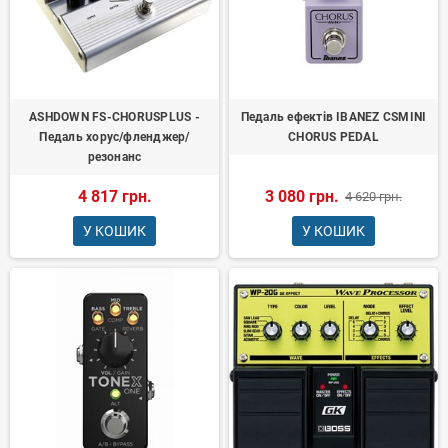
ASHDOWN FS-CHORUSPLUS -
Педаль ефектів IBANEZ CSMINI
Педаль хорус/фленджер/
CHORUS PEDAL
резонанс
4 817 грн.
3 080 грн.
4 620 грн.
У КОШИК
У КОШИК