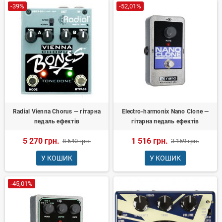
-39%
-52,01%
Radial Vienna Chorus — гітарна
Electro-harmonix Nano Clone —
педаль ефектів
гітарна педаль ефектів
5 270 грн.
1 516 грн.
8 640 грн.
3 159 грн.
У КОШИК
У КОШИК
-45,01%