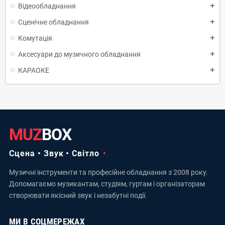
Відеообладнання
add
Сценічне обладнання
add
Комутація
add
Аксесуари до музичного обладнання
add
КАРАОКЕ
add
MUZ
BOX
Сцена • Звук • Світло
Музичні інструменти та професійне обладнання з 2008 року.
Допомагаємо музикантам, студіям, гуртам і організаторам
створювати якісний звук і незабутні події.
МИ В СОЦМЕРЕЖАХ