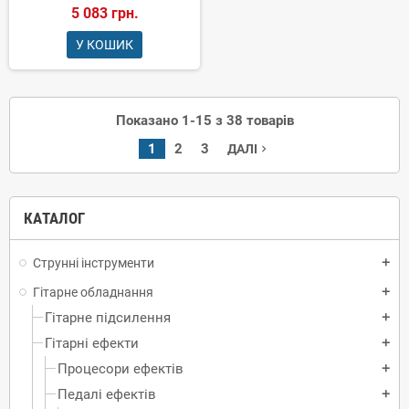
5 083 грн.
У КОШИК
Показано 1-15 з 38 товарів
1
2
3
ДАЛІ
navigate_next
КАТАЛОГ
Струнні інструменти
add
Гітарне обладнання
add
Гітарне підсилення
add
Гітарні ефекти
add
Процесори ефектів
add
Педалі ефектів
add