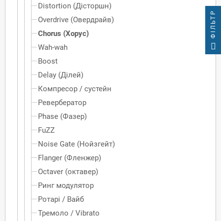
Distortion (Дісторшн)
ФІЛЬТР
Overdrive (Овердрайв)
Chorus (Хорус)
Wah-wah
Boost
Delay (Ділей)
Компресор / сустейн
Ревербератор
Phase (Фазер)
FuZZ
Noise Gate (Нойзгейт)
Flanger (Фленжер)
Octaver (октавер)
Ринг модулятор
Ротарі / Вайб
Тремоло / Vibrato