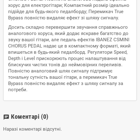
хорус для електрогітари; Компактний розмір ідеально
підійде для будь-якого педалборду; Перемикач True
Bypass повністю видаляє ефект зі шляху сигналу.
Досить складно перевершити звучання справжнього
аналогового хоруса, який додає яскраве багатство до
звуку вашої гітари, але педаль ефектів IBANEZ CSMINI
CHORUS PEDAL надає це в компактному форматі, який
впишеться в будь-який педалборд. Регулятори Speed,
Depth і Level прискорюють процес налаштування від
блискучих чистих тонів до неймовірних переливів.
Повністю аналоговий шлях сигналу підтримує
тональну сутність вашої гітари, а перемикач True
Bypass повністю видаляє ефект з шляху сигналу за
потреби.
Коментарі
(0)
chat
Наразі коментарі відсутні.