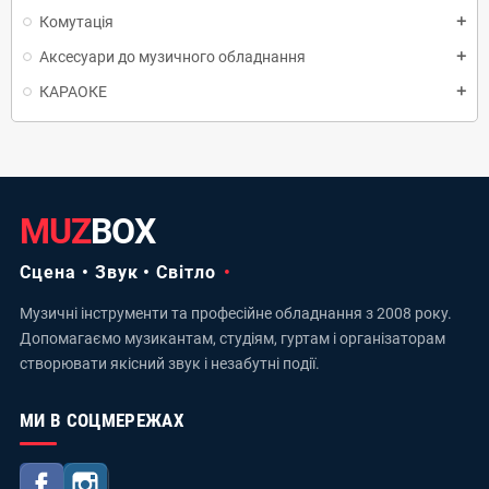
Комутація
add
Аксесуари до музичного обладнання
add
КАРАОКЕ
add
MUZ
BOX
Сцена • Звук • Світло
Музичні інструменти та професійне обладнання з 2008 року.
Допомагаємо музикантам, студіям, гуртам і організаторам
створювати якісний звук і незабутні події.
МИ В СОЦМЕРЕЖАХ
Facebook
Instagram