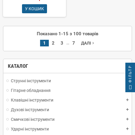
У КОШИК
Показано 1-15 з 100 товарів
…
1
2
3
7
ДАЛІ
navigate_next
КАТАЛОГ
ФІЛЬТР
Струнні інструменти
add
Гітарне обладнання
add
Клавішні інструменти
add
Духові інструменти
add
Смичкові інструменти
add
Ударні інструменти
add