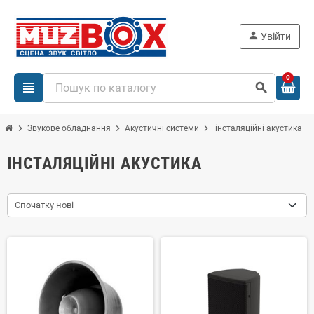
person
Увійти
0
view_headline
search
chevron_right
chevron_right
chevron_right
Звукове обладнання
Акустичні системи
інсталяційні акустика
ІНСТАЛЯЦІЙНІ АКУСТИКА
Спочатку нові