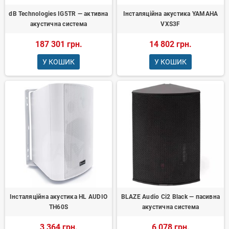
dB Technologies IG5TR — активна
Інсталяційна акустика YAMAHA
акустична система
VXS3F
187 301 грн.
14 802 грн.
У КОШИК
У КОШИК
Інсталяційна акустика HL AUDIO
BLAZE Audio Ci2 Black — пасивна
TH60S
акустична система
3 364 грн.
6 078 грн.