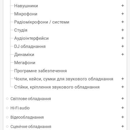
Навушники
add
Мікрофони
add
Радіомікрофони / системи
add
Студія
add
Аудіоінтерфейси
add
DJ обладнання
add
Динаміки
add
Мегафони
Програмне забезпечення
Чохли, кейси, сумки для звукового обладнання
add
Стійки, кріплення звукового обладнання
add
Світлове обладнання
add
Hi-Fi audio
add
Відеообладнання
add
Сценічне обладнання
add