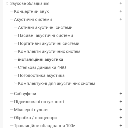
Звукове обладнання
add
Концертний звук
add
Акустичні системи
add
Активні акустичні системи
Пасивні акустичні системи
Портативні акустичні системи
Комплекти акустичних систем
інсталяційні акустика
Стельові динаміки 4-8Ω
Погодостійка акустика
Комплектуючі для акустичних систем
Сабвуфери
add
Підсилювачі потужності
add
Мікшерні пульти
add
Обробка / процесори
add
Трасляційне обладнання 100v
add