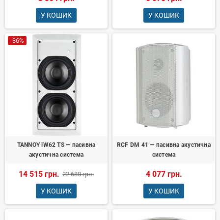
У КОШИК
У КОШИК
-36%
TANNOY iW62 TS — пасивна
RCF DM 41 — пасивна акустична
акустична система
система
14 515 грн.
4 077 грн.
22 680 грн.
У КОШИК
У КОШИК