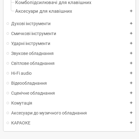
Комбопідсилювачі для клавішних
Аксесуари для клавішних
add
Духові інструменти
add
Смичкові інструменти
add
Ударні інструменти
add
Звукове обладнання
add
Світлове обладнання
add
Hi-Fi audio
add
Відеообладнання
add
Сценічне обладнання
add
Комутація
add
Аксесуари до музичного обладнання
add
КАРАОКЕ
add