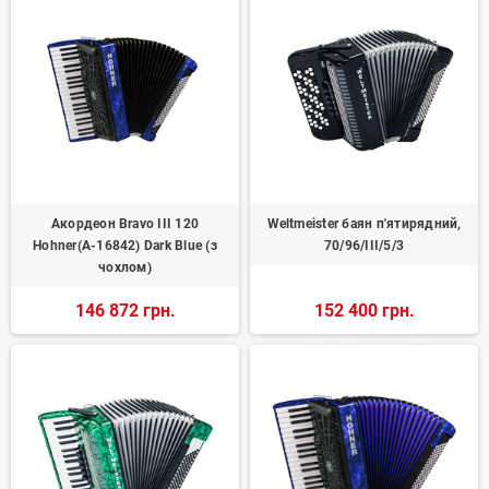
Акордеон Bravo III 120
Weltmeister баян п'ятирядний,
Hohner(А-16842) Dark Blue (з
70/96/III/5/3
чохлом)
146 872 грн.
152 400 грн.