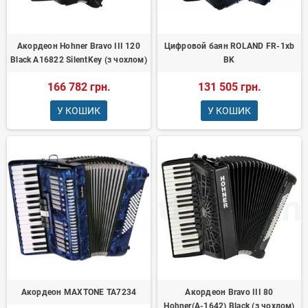
Акордеон Hohner Bravo III 120
Цифровой баян ROLAND FR-1xb
Black A16822 SilentKey (з чохлом)
BK
166 782 грн.
131 505 грн.
У КОШИК
У КОШИК
Акордеон MAXTONE TA7234
Акордеон Bravo III 80
Hohner(А-1642) Black (з чохлом)