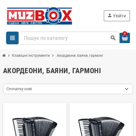
person
Увійти
0
view_headline
search
chevron_right
chevron_right
Клавішні інструменти
Акордеони, баяни, гармоні
АКОРДЕОНИ, БАЯНИ, ГАРМОНІ
Спочатку нові