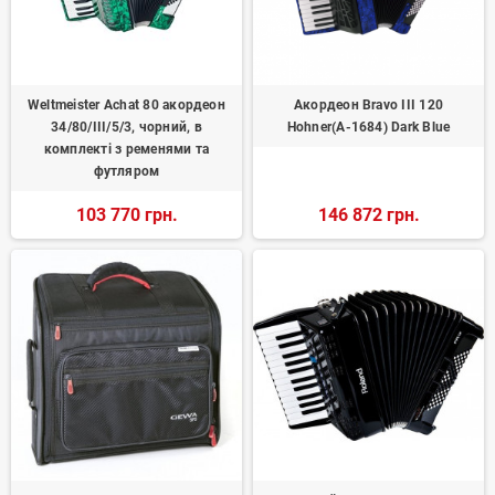
Weltmeister Achat 80 акордеон
Акордеон Bravo III 120
34/80/III/5/3, чорний, в
Hohner(А-1684) Dark Blue
комплекті з ременями та
футляром
103 770 грн.
146 872 грн.