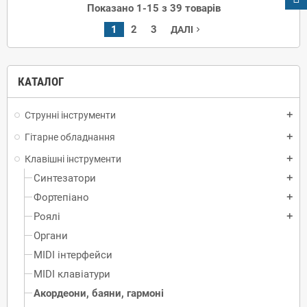
Показано 1-15 з 39 товарів
1
2
3
ДАЛІ
navigate_next
КАТАЛОГ
Струнні інструменти
add
Гітарне обладнання
add
Клавішні інструменти
add
Синтезатори
add
Фортепіано
add
Роялі
add
Органи
MIDI інтерфейси
MIDI клавіатури
Акордеони, баяни, гармоні