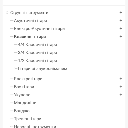
Струнні інструменти
add
Акустичні гітари
add
Електро-Акустичні гітари
add
Класичні гітари
add
4/4 Класичні гітари
3/4 Класичні гітари
1/2 Класичні гітари
Гітари зі звукоснімачем
Електрогітари
add
Бас-гітари
add
Укулеле
add
Мандоліни
Банджо
Тревел гітари
Народні інструменти