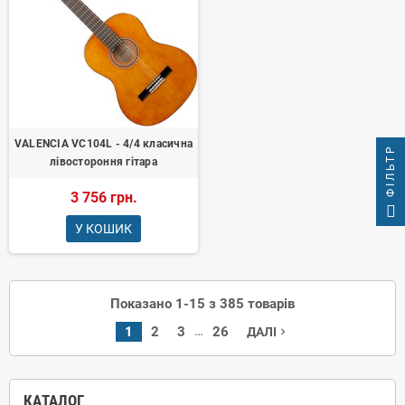
VALENCIA VC104L - 4/4 класична
ФІЛЬТР
лівостороння гітара
3 756 грн.
У КОШИК
Показано 1-15 з 385 товарів
…
1
2
3
26
ДАЛІ
navigate_next
КАТАЛОГ