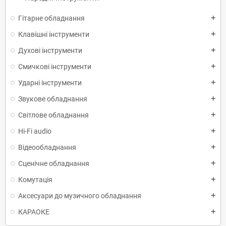
Гітарне обладнання
add
Клавішні інструменти
add
Духові інструменти
add
Смичкові інструменти
add
Ударні інструменти
add
Звукове обладнання
add
Світлове обладнання
add
Hi-Fi audio
add
Відеообладнання
add
Сценічне обладнання
add
Комутація
add
Аксесуари до музичного обладнання
add
КАРАОКЕ
add