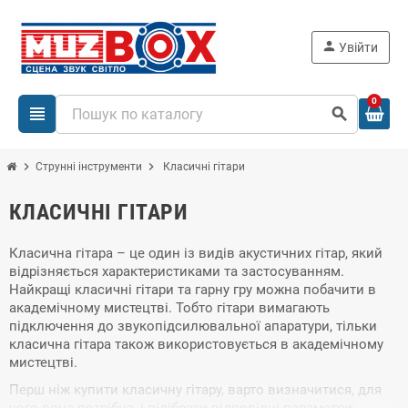
person
Увійти
0
view_headline
search
chevron_right
chevron_right
Струнні інструменти
Класичні гітари
КЛАСИЧНІ ГІТАРИ
Класична гітара – це один із видів акустичних гітар, який
відрізняється характеристиками та застосуванням.
Найкращі класичні гітари та гарну гру можна побачити в
академічному мистецтві. Тобто гітари вимагають
підключення до звукопідсилювальної апаратури, тільки
класична гітара також використовується в академічному
мистецтві.
Перш ніж купити класичну гітару, варто визначитися, для
чого вона потрібна, і підібрати відповідні параметри: