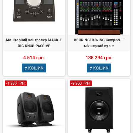
Моніторний контролер MACKIE
BEHRINGER WING Compact —
BIG KNOB PASSIVE
мікшерний пульт
4 514 грн.
138 294 грн.
У КОШИК
У КОШИК
-1 980 ГРН.
-9 900 ГРН.