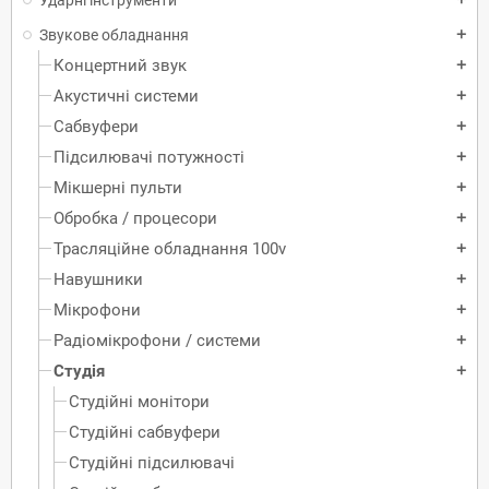
Звукове обладнання
add
Концертний звук
add
Акустичні системи
add
Сабвуфери
add
Підсилювачі потужності
add
Мікшерні пульти
add
Обробка / процесори
add
Трасляційне обладнання 100v
add
Навушники
add
Мікрофони
add
Радіомікрофони / системи
add
Студія
add
Студійні монітори
Студійні сабвуфери
Студійні підсилювачі