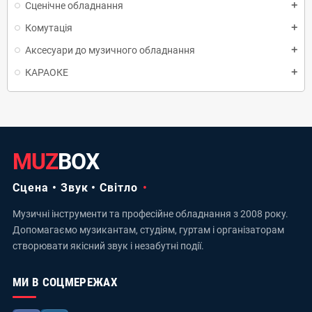
Сценічне обладнання
add
Комутація
add
Аксесуари до музичного обладнання
add
КАРАОКЕ
add
MUZ
BOX
Сцена • Звук • Світло
Музичні інструменти та професійне обладнання з 2008 року.
Допомагаємо музикантам, студіям, гуртам і організаторам
створювати якісний звук і незабутні події.
МИ В СОЦМЕРЕЖАХ