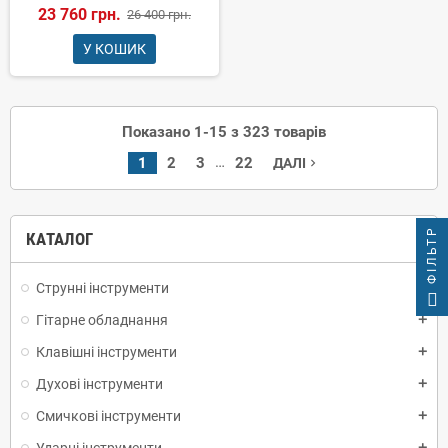
23 760 грн.
26 400 грн.
У КОШИК
Показано 1-15 з 323 товарів
…
1
2
3
22
ДАЛІ
navigate_next
ФІЛЬТР
КАТАЛОГ
Струнні інструменти
add
Гітарне обладнання
add
Клавішні інструменти
add
Духові інструменти
add
Смичкові інструменти
add
Ударні інструменти
add