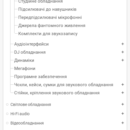
Студійне обладнання
Підсилювачі до навушників
Передпідсилювачі мікрофонні
Джерела фантомного живлення
Комплекти для звукозапису
Аудіоінтерфейси
add
DJ обладнання
add
Динаміки
add
Мегафони
Програмне забезпечення
Чохли, кейси, сумки для звукового обладнання
add
Стійки, кріплення звукового обладнання
add
Світлове обладнання
add
Hi-Fi audio
add
Відеообладнання
add