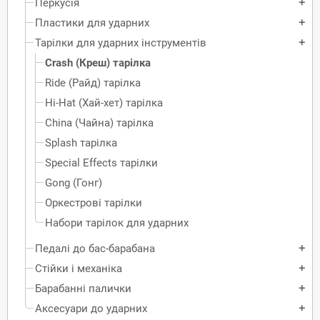
Перкусія
add
Пластики для ударних
add
Тарілки для ударних інструментів
add
Crash (Креш) тарілка
Ride (Райд) тарілка
Hi-Hat (Хай-хет) тарілка
China (Чайна) тарілка
Splash тарілка
Special Effects тарілки
Gong (Гонг)
Оркестрові тарілки
Набори тарілок для ударних
Педалі до бас-барабана
add
Стійки і механіка
add
Барабанні палички
add
Аксесуари до ударних
add