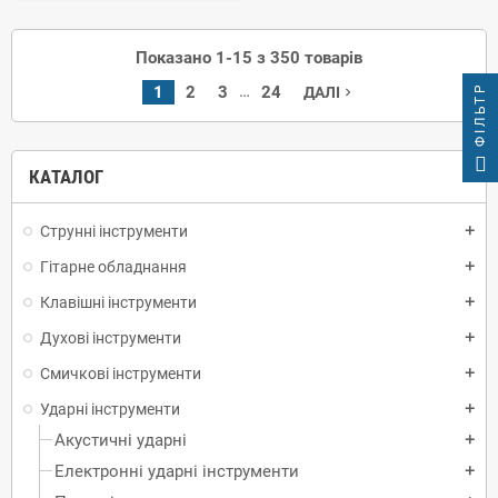
Показано 1-15 з 350 товарів
ФІЛЬТР
…
1
2
3
24
ДАЛІ
navigate_next
КАТАЛОГ
Струнні інструменти
add
Гітарне обладнання
add
Клавішні інструменти
add
Духові інструменти
add
Смичкові інструменти
add
Ударні інструменти
add
Акустичні ударні
add
Електронні ударні інструменти
add