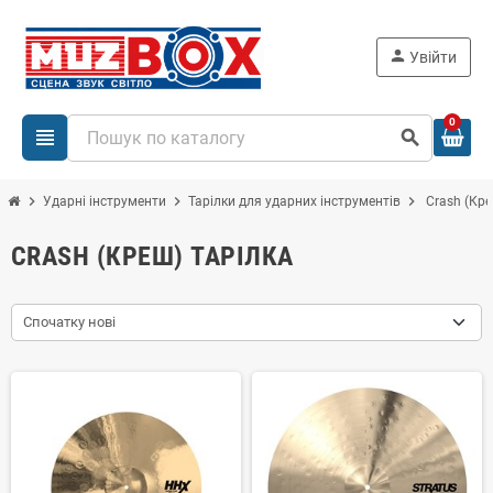
person
Увійти
0
view_headline
search
chevron_right
chevron_right
chevron_right
Ударні інструменти
Тарілки для ударних інструментів
Crash (Кре
CRASH (КРЕШ) ТАРІЛКА
Спочатку нові