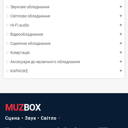
Звукове обладнання
add
Світлове обладнання
add
Hi-Fi audio
add
Відеообладнання
add
Сценічне обладнання
add
Комутація
add
Аксесуари до музичного обладнання
add
КАРАОКЕ
add
MUZ
BOX
Сцена • Звук • Світло