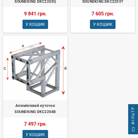
SOUNDKING DKC2203Q
SOUNDKING DKC2203T
9 841 грн.
7 605 грн.
У КОШИК
У КОШИК
Алюмінієвий куточок
ФІЛЬТР
SOUNDKING DKC2204B
7 497 грн.
У КОШИК