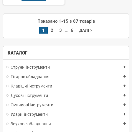
Показано 1-15 з 87 товарів
…
1
2
3
6
ДАЛІ
navigate_next
КАТАЛОГ
Струнні інструменти
add
Гітарне обладнання
add
Клавішні інструменти
add
Духові інструменти
add
Смичкові інструменти
add
Ударні інструменти
add
Звукове обладнання
add