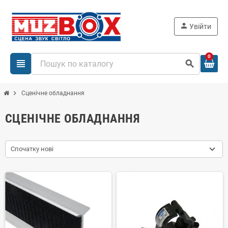
person
Увійти
0
view_headline
search
chevron_right
Сценічне обладнання
СЦЕНІЧНЕ ОБЛАДНАННЯ
Спочатку нові