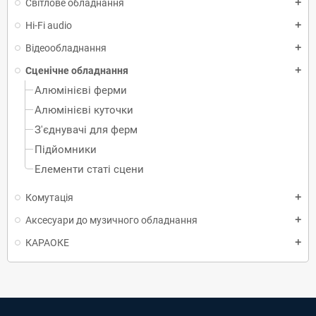
Світлове обладнання
add
Hi-Fi audio
add
Відеообладнання
add
Сценічне обладнання
add
Алюмінієві ферми
Алюмінієві куточки
З'єднувачі для ферм
Підйомники
Елементи статі сцени
Комутація
add
Аксесуари до музичного обладнання
add
КАРАОКЕ
add