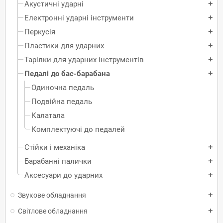
Акустичні ударні
add
Електронні ударні інструменти
add
Перкусія
add
Пластики для ударних
add
Тарілки для ударних інструментів
add
Педалі до бас-барабана
add
Одиночна педаль
Подвійна педаль
Калатала
Комплектуючі до педалей
Стійки і механіка
add
Барабанні палички
add
Аксесуари до ударних
add
Звукове обладнання
add
Світлове обладнання
add