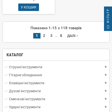
У КОШИК
ФІЛЬТР
Показано 1-15 з 118 товарів
…
1
2
3
8
ДАЛІ
navigate_next
КАТАЛОГ
Струнні інструменти
add
Гітарне обладнання
add
Клавішні інструменти
add
Духові інструменти
add
Смичкові інструменти
add
Ударні інструменти
add