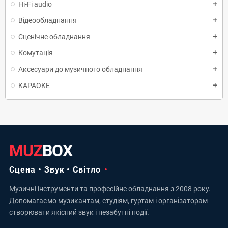
Hi-Fi audio
add
Відеообладнання
add
Сценічне обладнання
add
Комутація
add
Аксесуари до музичного обладнання
add
КАРАОКЕ
add
MUZ
BOX
Сцена • Звук • Світло
Музичні інструменти та професійне обладнання з 2008 року.
Допомагаємо музикантам, студіям, гуртам і організаторам
створювати якісний звук і незабутні події.