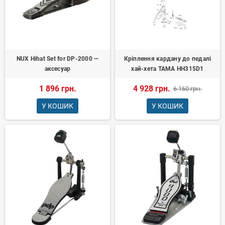
NUX Hihat Set for DP-2000 —
Кріплення кардану до педалі
аксесуар
хай-хета TAMA HH315D1
1 896 грн.
4 928 грн.
6 160 грн.
У КОШИК
У КОШИК