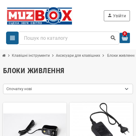
person
Увійти
0
view_headline
search
chevron_right
chevron_right
chevron_right
Клавішні інструменти
Аксесуари для клавішних
Блоки живлення
БЛОКИ ЖИВЛЕННЯ
Спочатку нові