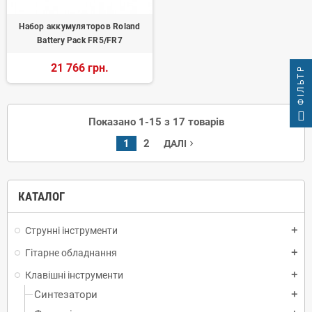
Набор аккумуляторов Roland
Battery Pack FR5/FR7
21 766 грн.
ФІЛЬТР
Показано 1-15 з 17 товарів
1
2
ДАЛІ
navigate_next
КАТАЛОГ
Струнні інструменти
add
Гітарне обладнання
add
Клавішні інструменти
add
Синтезатори
add