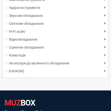
Ударні інструменти
add
Звукове обладнання
add
Світлове обладнання
add
Hi-Fi audio
add
Відеообладнання
add
Сценічне обладнання
add
Комутація
add
Аксесуари до музичного обладнання
add
КАРАОКЕ
add
MUZ
BOX