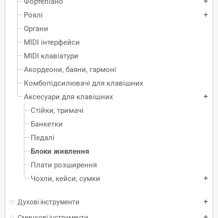
Фортепіано
add
Роялі
add
Органи
MIDI інтерфейси
MIDI клавіатури
Акордеони, баяни, гармоні
Комбопідсилювачі для клавішних
Аксесуари для клавішних
add
Стійки, тримачі
Банкетки
Педалі
Блоки живлення
Плати розширення
Чохли, кейси, сумки
add
Духові інструменти
add
Смичкові інструменти
add