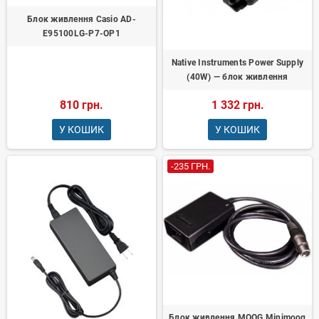
Блок живлення Casio AD-
E95100LG-P7-OP1
Native Instruments Power Supply
(40W) — блок живлення
810 грн.
1 332 грн.
У КОШИК
У КОШИК
-235 ГРН.
Блок живлення MOOG Minimoog