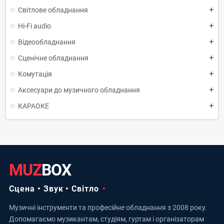
Світлове обладнання
add
Hi-Fi audio
add
Відеообладнання
add
Сценічне обладнання
add
Комутація
add
Аксесуари до музичного обладнання
add
КАРАОКЕ
add
MUZ
BOX
Сцена • Звук • Світло
Музичні інструменти та професійне обладнання з 2008 року.
Допомагаємо музикантам, студіям, гуртам і організаторам