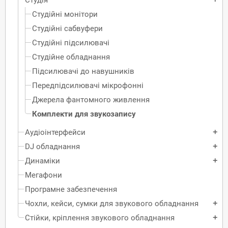
Студійні монітори
Студійні сабвуфери
Студійні підсилювачі
Студійне обладнання
Підсилювачі до навушників
Передпідсилювачі мікрофонні
Джерела фантомного живлення
Комплекти для звукозапису
Аудіоінтерфейси
add
DJ обладнання
add
Динаміки
add
Мегафони
Програмне забезпечення
Чохли, кейси, сумки для звукового обладнання
add
Стійки, кріплення звукового обладнання
add