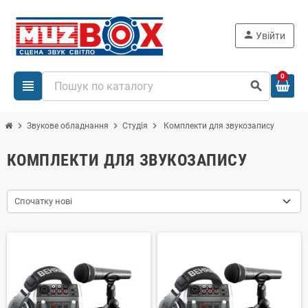
person
Увійти
0
view_headline
search
chevron_right
chevron_right
chevron_right
Звукове обладнання
Студія
Комплекти для звукозапису
КОМПЛЕКТИ ДЛЯ ЗВУКОЗАПИСУ
Спочатку нові