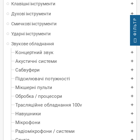
Клавішні інструменти
add
Духові інструменти
add
ФІЛЬТР
Смичкові інструменти
add
Ударні інструменти
add
Звукове обладнання
add
Концертний звук
add
Акустичні системи
add
Сабвуфери
add
Підсилювачі потужності
add
Мікшерні пульти
add
Обробка / процесори
add
Трасляційне обладнання 100v
add
Навушники
add
Мікрофони
add
Радіомікрофони / системи
add
Студія
add