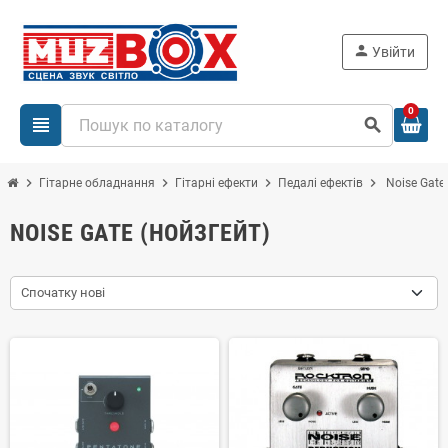
person
Увійти
0
view_headline
search
chevron_right
chevron_right
chevron_right
chevron_right
Гітарне обладнання
Гітарні ефекти
Педалі ефектів
Noise Gate
NOISE GATE (НОЙЗГЕЙТ)
Спочатку нові