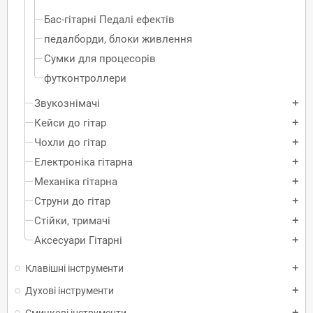
Бас-гітарні Педалі ефектів
педалборди, блоки живлення
Сумки для процесорів
футконтроллери
Звукознімачі
add
Кейси до гітар
add
Чохли до гітар
add
Електроніка гітарна
add
Механіка гітарна
add
Струни до гітар
add
Стійки, тримачі
add
Аксесуари Гітарні
add
Клавішні інструменти
add
Духові інструменти
add
Смичкові інструменти
add