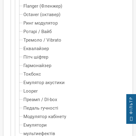
Flanger (Фленжер)
Octaver (октавер)
Ринг модулятор
Ротарі / Вайб
Тремоло / Vibrato
Еквалайзер
Пітч шіфтер
Гармонайзер
Токбокс
Емулятор акустики
Looper
ФІЛЬТР
Преамп / DI-box
Педаль гучності
Модулятор кабінету
Емулятори
мультиефектів