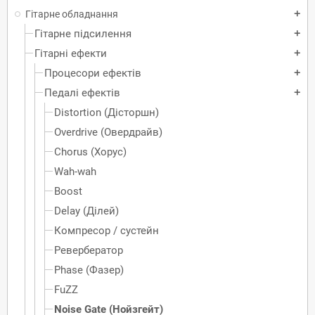
Гітарне обладнання
add
Гітарне підсилення
add
Гітарні ефекти
add
Процесори ефектів
add
Педалі ефектів
add
Distortion (Дісторшн)
Overdrive (Овердрайв)
Chorus (Хорус)
Wah-wah
Boost
Delay (Ділей)
Компресор / сустейн
Ревербератор
Phase (Фазер)
FuZZ
Noise Gate (Нойзгейт)