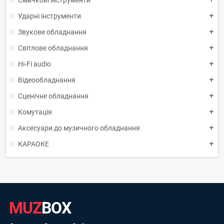
Ударні інструменти
add
Звукове обладнання
add
Світлове обладнання
add
Hi-Fi audio
add
Відеообладнання
add
Сценічне обладнання
add
Комутація
add
Аксесуари до музичного обладнання
add
КАРАОКЕ
add
MUZ
BOX