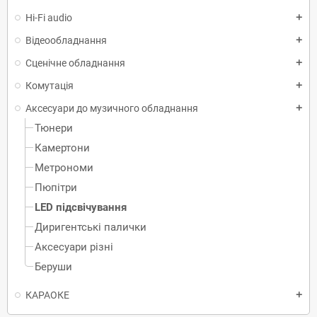
Hi-Fi audio
add
Відеообладнання
add
Сценічне обладнання
add
Комутація
add
Аксесуари до музичного обладнання
add
Тюнери
Камертони
Метрономи
Пюпітри
LED підсвічування
Диригентські палички
Аксесуари різні
Беруши
КАРАОКЕ
add