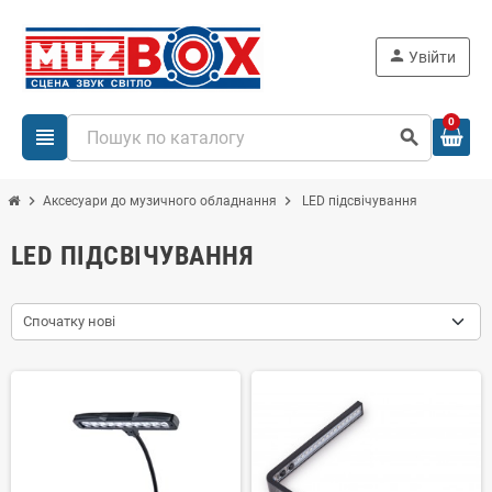
person
Увійти
0
view_headline
search
chevron_right
chevron_right
Аксесуари до музичного обладнання
LED підсвічування
LED ПІДСВІЧУВАННЯ
Спочатку нові