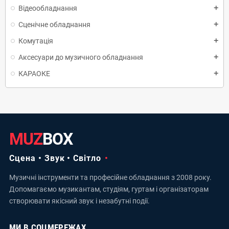
Відеообладнання
add
Сценічне обладнання
add
Комутація
add
Аксесуари до музичного обладнання
add
КАРАОКЕ
add
MUZ
BOX
Сцена • Звук • Світло
Музичні інструменти та професійне обладнання з 2008 року.
Допомагаємо музикантам, студіям, гуртам і організаторам
створювати якісний звук і незабутні події.
МИ В СОЦМЕРЕЖАХ