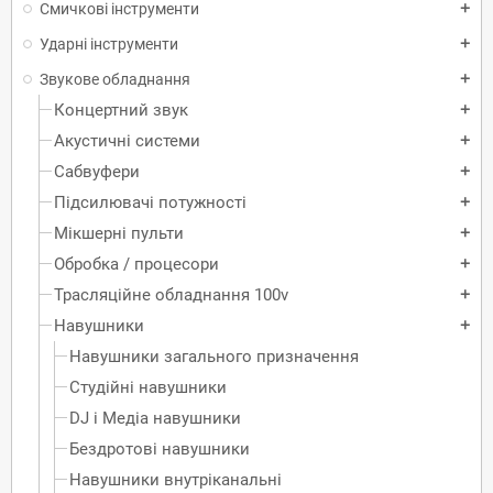
Смичкові інструменти
add
Ударні інструменти
add
Звукове обладнання
add
Концертний звук
add
Акустичні системи
add
Сабвуфери
add
Підсилювачі потужності
add
Мікшерні пульти
add
Обробка / процесори
add
Трасляційне обладнання 100v
add
Навушники
add
Навушники загального призначення
Студійні навушники
DJ і Медіа навушники
Бездротові навушники
Навушники внутріканальні