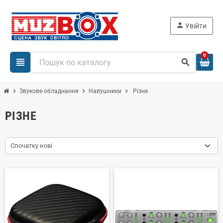
person
Увійти
0
view_headline
search
chevron_right
chevron_right
chevron_right
Звукове обладнання
Навушники
Різне
РІЗНЕ
Спочатку нові