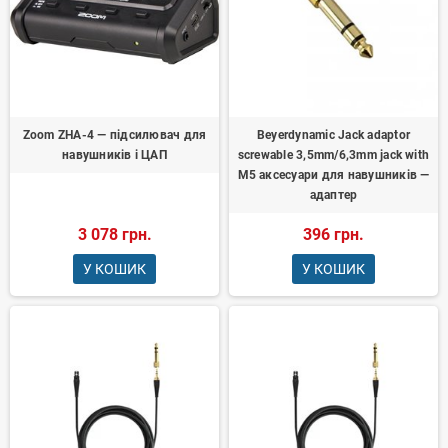
Zoom ZHA-4 — підсилювач для
Beyerdynamic Jack adaptor
навушників і ЦАП
screwable 3,5mm/6,3mm jack with
M5 аксесуари для навушників —
адаптер
3 078 грн.
396 грн.
У КОШИК
У КОШИК