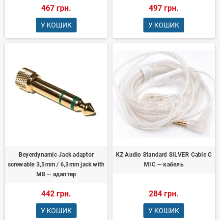
467 грн.
497 грн.
У КОШИК
У КОШИК
Beyerdynamic Jack adaptor
KZ Audio Standard SILVER Cable C
screwable 3,5mm / 6,3mm jack with
MIC — кабель
M8 — адаптер
442 грн.
284 грн.
У КОШИК
У КОШИК