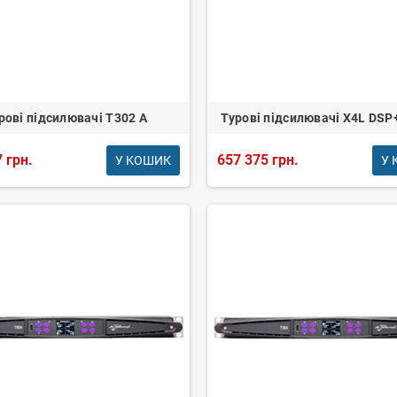
рові підсилювачі T302 A
Турові підсилювачі Х4L DS
 грн.
657 375 грн.
У КОШИК
У 