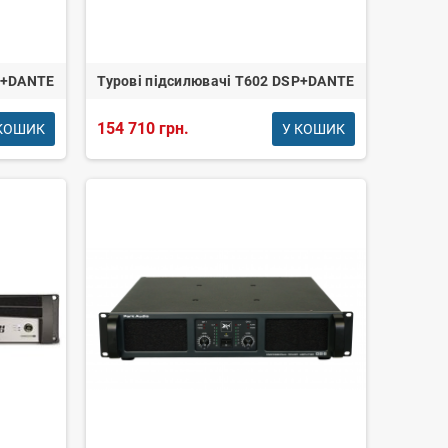
SP+DANTE
Турові підсилювачі T602 DSP+DANTE
154 710 грн.
КОШИК
У КОШИК