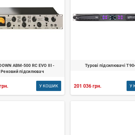
OWN ABM-500 RC EVO III -
Турові підсилювачі T90
Рековий підсилювач
грн.
201 036 грн.
У КОШИК
У 