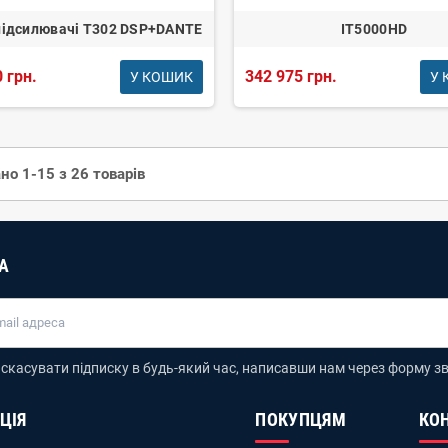
підсилювачі T302 DSP+DANTE
IT5000HD
 грн.
342 975 грн.
У КОШИК
У 
но 1-15 з 26 товарів
А
скасувати підписку в будь-який час, написавши нам через форму зв
ЦІЯ
ПОКУПЦЯМ
КО