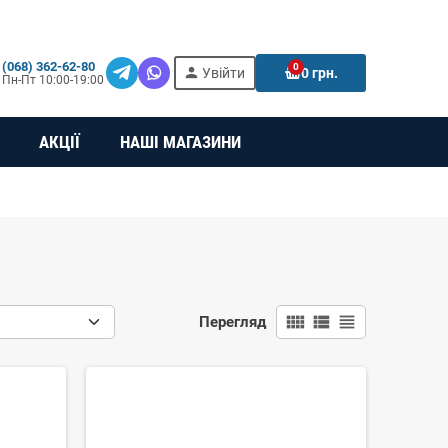
(068) 362-62-80
0
person
e
Увійти
0 грн.
Пн-Пт 10:00-19:00
АКЦІЇ
НАШІ МАГАЗИНИ
view_comfy
view_list
view_headline
Перегляд