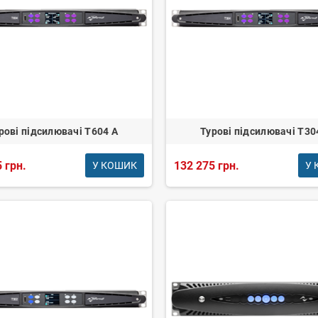
рові підсилювачі T604 A
Турові підсилювачі T30
 грн.
132 275 грн.
У КОШИК
У 