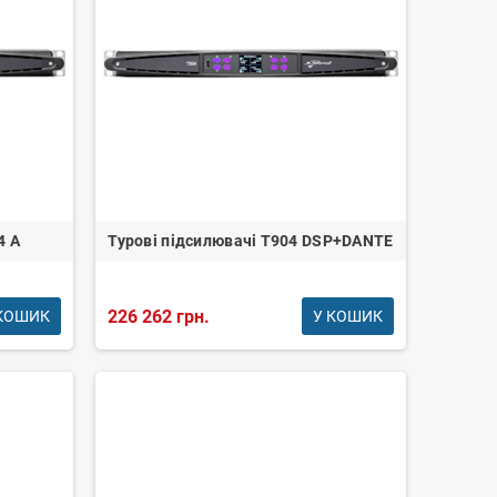
4 A
Турові підсилювачі T904 DSP+DANTE
226 262 грн.
КОШИК
У КОШИК