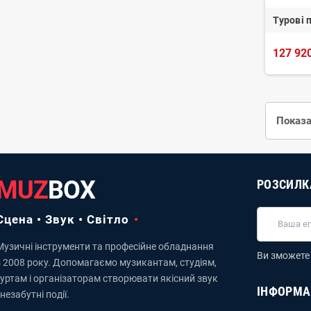
Турові 
127 920
Показа
MUZ
BOX
РОЗСИЛК
Сцена • Звук • Світло
Музичні інструменти та професійне обладнання
Ви зможете 
з 2008 року. Допомагаємо музикантам, студіям,
гуртам і організаторам створювати якісний звук
ІНФОРМА
 незабутні події.