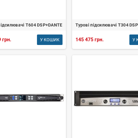
підсилювачі T604 DSP+DANTE
Турові підсилювачі T304 D
 грн.
145 475 грн.
У КОШИК
У 