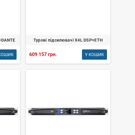
P+DANTE
Турові підсилювачі Х4L DSP+ETH
609 157 грн.
КОШИК
У КОШИК