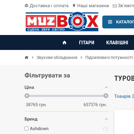
Доставка і оплата
Наші магазини
Зв'яжіт
card_giftcard
location_on
view_headline
КАТАЛОГ
ГІТАРИ
КЛАВІШНІ
home
chevron_right
Звукове обладнання
chevron_right
Підсилювачі потужності
Фільтрувати за
ТУРО
Ціна
Товарів 2
38765
грн.
657376
грн.
Бренд
Ashdown
1