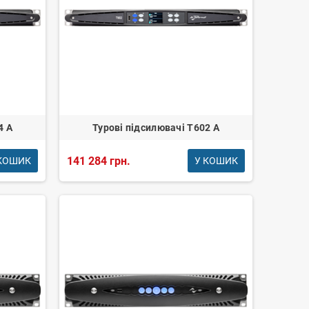
4 A
Турові підсилювачі T602 A
141 284 грн.
КОШИК
У КОШИК