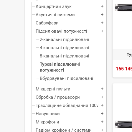
Концертний звук
add
Акустичні системи
add
Сабвуфери
add
Підсилювачі потужності
add
2-канальні підсилювачі
4-канальні підсилювачі
Ту
8-канальні підсилювачі
Турові підсилювачі
165 145
потужності
Вбудовувані підсилювачі
Мікшерні пульти
add
Обробка / процесори
add
Трасляційне обладнання 100v
add
Навушники
add
Мікрофони
add
Радіомікрофони / системи
add