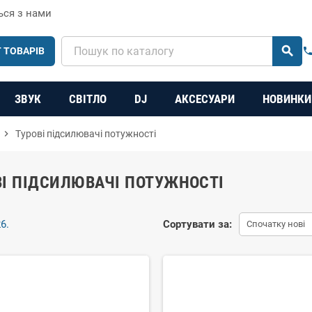
ься з нами
search
 ТОВАРІВ
phon
ЗВУК
СВІТЛО
DJ
АКСЕСУАРИ
НОВИНКИ
chevron_right
Турові підсилювачі потужності
ВІ ПІДСИЛЮВАЧІ ПОТУЖНОСТІ
6.
Сортувати за:
Спочатку нові