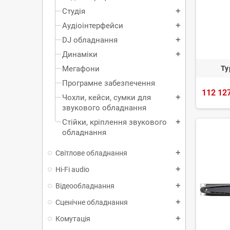
Студія
add
Аудіоінтерфейси
add
DJ обладнання
add
Динаміки
add
Ту
Мегафони
Програмне забезпечення
112 127
Чохли, кейси, сумки для
add
звукового обладнання
Стійки, кріплення звукового
add
обладнання
Світлове обладнання
add
Hi-Fi audio
add
Відеообладнання
add
Сценічне обладнання
add
Комутація
add