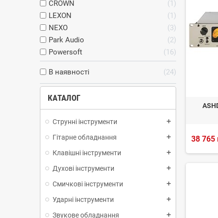
CROWN
1
LEXON
1
NEXO
3
Park Audio
2
Powersoft
16
В наявності
24
КАТАЛОГ
ASHD
Струнні інструменти
add
Гітарне обладнання
add
38 765 
Клавішні інструменти
add
Духові інструменти
add
Смичкові інструменти
add
Ударні інструменти
add
Звукове обладнання
add