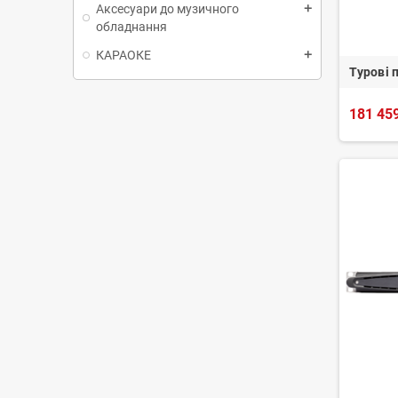
Аксесуари до музичного
add
обладнання
КАРАОКЕ
add
Турові 
181 459