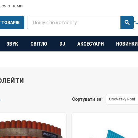
ься з нами
search
 ТОВАРІВ
phon
ЗВУК
СВІТЛО
DJ
АКСЕСУАРИ
НОВИНКИ
ФЛЕЙТИ
.
Сортувати за:
Спочатку нові