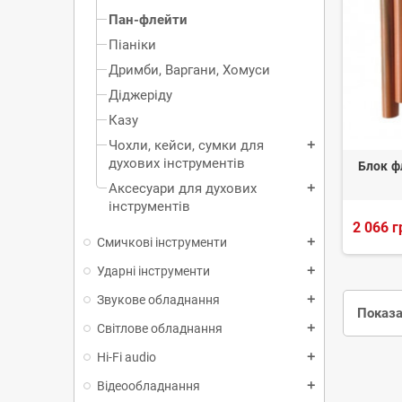
Пан-флейти
Піаніки
Дримби, Варгани, Хомуси
Діджеріду
Казу
Чохли, кейси, сумки для
add
духових інструментів
Блок ф
Аксесуари для духових
add
інструментів
2 066 г
Смичкові інструменти
add
Ударні інструменти
add
Звукове обладнання
add
Показа
Світлове обладнання
add
Hi-Fi audio
add
Відеообладнання
add