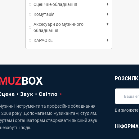
Сценічне обладнання
add
Комутація
add
Аксесуари до музичного
add
обладнання
КАРАОКЕ
add
MUZ
BOX
РОЗСИЛК
Сцена • Звук • Світло
Музичні інструменти та професійне обладнання
Ви зможете 
з 2008 року. Допомагаємо музикантам, студіям,
гуртам і організаторам створювати якісний звук
ІНФОРМА
 незабутні події.