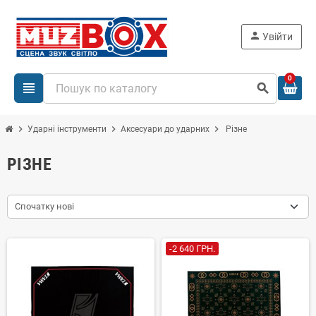
person
Увійти
0
view_headline
search
chevron_right
chevron_right
chevron_right
Ударні інструменти
Аксесуари до ударних
Різне
РІЗНЕ
Спочатку нові
-2 640 ГРН.