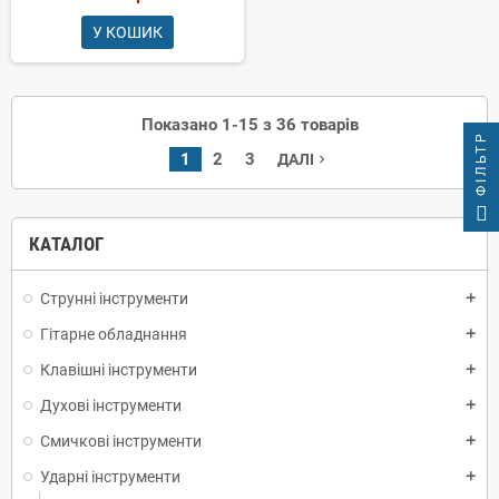
У КОШИК
Показано 1-15 з 36 товарів
ФІЛЬТР
1
2
3
ДАЛІ
navigate_next
КАТАЛОГ
Струнні інструменти
add
Гітарне обладнання
add
Клавішні інструменти
add
Духові інструменти
add
Смичкові інструменти
add
Ударні інструменти
add