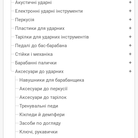
Акустичні ударні
add
Електронні ударні інструменти
add
Перкусія
add
Пластики для ударних
add
Тарілки для ударних інструментів
add
Педалі до бас-барабана
add
Стійки і механіка
add
Барабанні палички
add
Аксесуари до ударних
add
Навушники для барабанщика
Аксесуари до перкусії
Аксесуари до тарілок
Тренувальні педи
Кікпеди й демпфери
Засоби по догляду
Ключі, рукавички