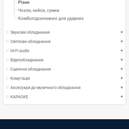
Різне
Чохли, кейси, сумки
Комбопідсилювачі для ударних
Звукове обладнання
add
Світлове обладнання
add
Hi-Fi audio
add
Відеообладнання
add
Сценічне обладнання
add
Комутація
add
Аксесуари до музичного обладнання
add
КАРАОКЕ
add