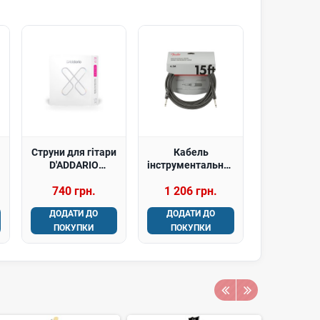
Струни для гітари
Кабель
D'ADDARIO
інструментальний
XSE0942 XS
FENDER CABLE
740 грн.
1 206 грн.
Coated Electric
PROFESSIONAL
Guitar Strings,
SERIES 15' GREY
ДОДАТИ ДО
ДОДАТИ ДО
Super Light (09-
TWEED
ПОКУПКИ
ПОКУПКИ
42)