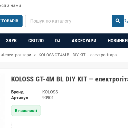
ься з нами
search
 ТОВАРІВ
phon
ЗВУК
СВІТЛО
DJ
АКСЕСУАРИ
НОВИНКИ
нні електрогітари
chevron_right
KOLOSS GT-4M BL DIY KIT — електрогітара
KOLOSS GT-4M BL DIY KIT — електрогіт
Бренд
KOLOSS
Артикул
90901
В наявності