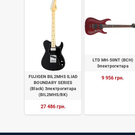
ра LTD
LTD MH-50NT (BCH)
(Violet
Электрогитара
da)
FUJIGEN BIL2MHS ILIAD
9 956 грн.
BOUNDARY SERIES
рн.
(Black) Электрогитара
(BIL2MHS/BK)
27 486 грн.