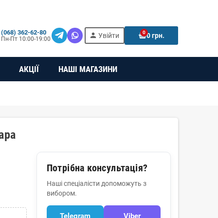
(068) 362-62-80
0
person
e
Увійти
0 грн.
Пн-Пт 10:00-19:00
АКЦІЇ
НАШІ МАГАЗИНИ
ара
Потрібна консультація?
Наші спеціалісти допоможуть з
вибором.
Telegram
Viber