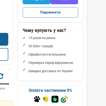
Подзвонити
Чому купують у нас?
15 років на ринку
30 000+ товарів
Офіційні постачальники
Перевірка перед відправкою
Швидка доставка по Україні
рнення
днів
Оплата частинами 0%