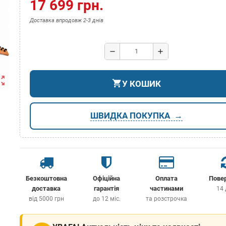
17 699 грн.
Доставка впродовж 2-3 днів
remove
add
ut_map
shopping_cart
У КОШИК
ШВИДКА ПОКУПКА
Безкоштовна
Офіційна
Оплата
Пове
доставка
гарантія
частинами
14 
від 5000 грн
до 12 міс.
та розстрочка