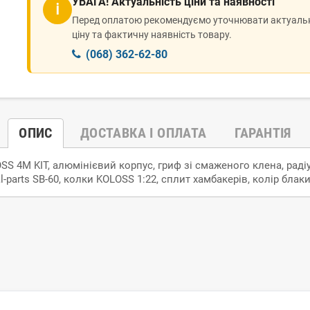
УВАГА! Актуальність ціни та наявності
ℹ
Перед оплатою рекомендуємо уточнювати актуаль
ціну та фактичну наявність товару.
(068) 362-62-80
ОПИС
ДОСТАВКА І ОПЛАТА
ГАРАНТІЯ
S 4M KIT, алюмінієвий корпус, гриф зі смаженого клена, радіус
-parts SB-60, колки KOLOSS 1:22, сплит хамбакерів, колір блак