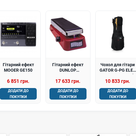
Гітарний ефект
Гітарний ефект
Чохол для гітари
MOOER GE150
DUNLOP
GATOR G-PG ELEC
ROTOVIBE
2X PRO-GO Dual
6 851 грн.
17 633 грн.
10 833 грн.
CHORUS/VIBRATO
Electric Guitar Gig
Bag
ДОДАТИ ДО
ДОДАТИ ДО
ДОДАТИ ДО
ПОКУПКИ
ПОКУПКИ
ПОКУПКИ