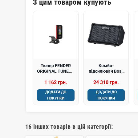
З цим товаром купують
Тюнер FENDER
Комбо-
ORIGINAL TUNERS
підсилювач Boss
FIESTA RED
CUBE-ST2
1 162 грн.
24 310 грн.
ДОДАТИ ДО
ДОДАТИ ДО
ПОКУПКИ
ПОКУПКИ
16 інших товарів в цій категорії: