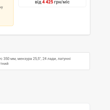
від
4 425
грн/міс
ну
 350 мм, мензура 25,5", 24 лади, латунні
итний