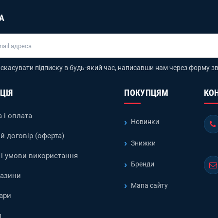
А
скасувати підписку в будь-який час, написавши нам через форму зв
ЦІЯ
ПОКУПЦЯМ
КО
 і оплата
Новинки
й договір (оферта)
Знижки
і умови використання
Бренди
газини
Мапа сайту
ари
и