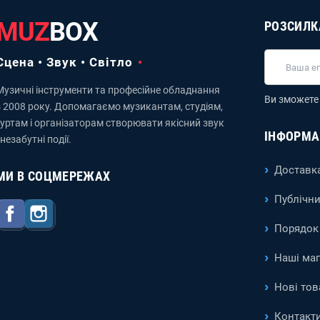
MUZ
BOX
РОЗСИЛК
Сцена • Звук • Світло
Музичні інструменти та професійне обладнання
Ви зможете 
з 2008 року. Допомагаємо музикантам, студіям,
гуртам і організаторам створювати якісний звук
ІНФОРМА
 незабутні події.
Доставка
МИ В СОЦМЕРЕЖАХ
Публічни
Facebook
Instagram
Порядок 
Наші ма
Нові тов
Контакт