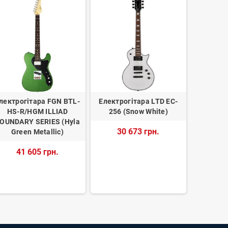
лектрогітара FGN BTL-
Електрогітара LTD EC-
Електро
HS-R/HGM ILLIAD
256 (Snow White)
245 (Vi
OUNDARY SERIES (Hyla
30 673 грн.
44
Green Metallic)
41 605 грн.