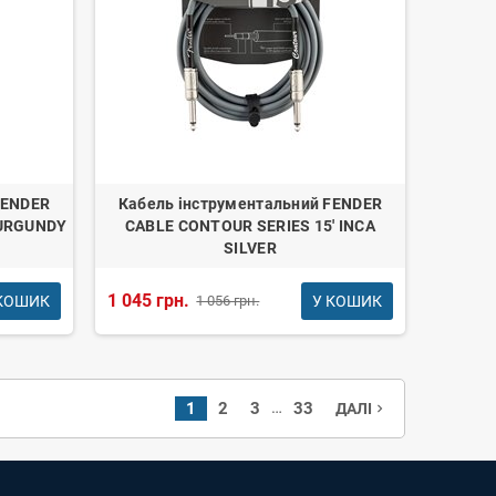
FENDER
Кабель інструментальний FENDER
BURGUNDY
CABLE CONTOUR SERIES 15' INCA
SILVER
1 045 грн.
КОШИК
У КОШИК
1 056 грн.
…
1
2
3
33
ДАЛІ
navigate_next