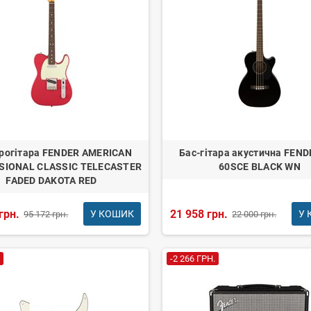
рогітара FENDER AMERICAN
Бас-гітара акустична FEND
SIONAL CLASSIC TELECASTER
60SCE BLACK WN
FADED DAKOTA RED
грн.
21 958 грн.
У КОШИК
У 
95 172 грн.
22 000 грн.
-2 266 ГРН.