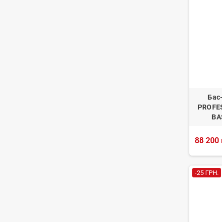
Бас
PROFE
BA
88 200 
-25 ГРН.