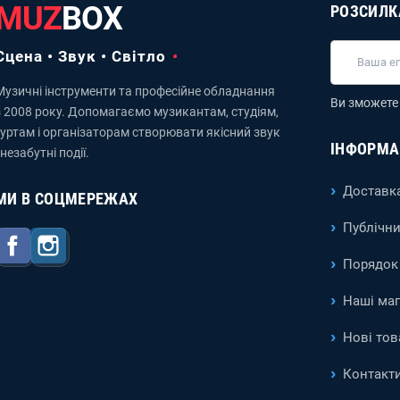
MUZ
BOX
РОЗСИЛК
Сцена • Звук • Світло
Музичні інструменти та професійне обладнання
Ви зможете 
з 2008 року. Допомагаємо музикантам, студіям,
гуртам і організаторам створювати якісний звук
ІНФОРМА
 незабутні події.
Доставка
МИ В СОЦМЕРЕЖАХ
Публічни
Facebook
Instagram
Порядок 
Наші ма
Нові тов
Контакт