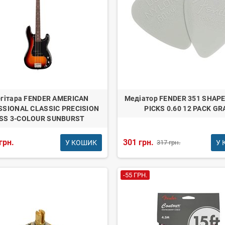
-гітара FENDER AMERICAN
Медіатор FENDER 351 SHAP
SSIONAL CLASSIC PRECISION
PICKS 0.60 12 PACK GR
SS 3-COLOUR SUNBURST
грн.
301 грн.
У КОШИК
У 
317 грн.
-55 ГРН.