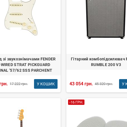
д зі звукознімачами FENDER
Гітарний комбопідсилювач
-WIRED STRAT PICKGUARD
RUMBLE 200 V3
INAL '57/'62 SSS PARCHENT
грн.
43 054 грн.
У КОШИК
У 
17 222 грн.
45 320 грн.
-16 ГРН.