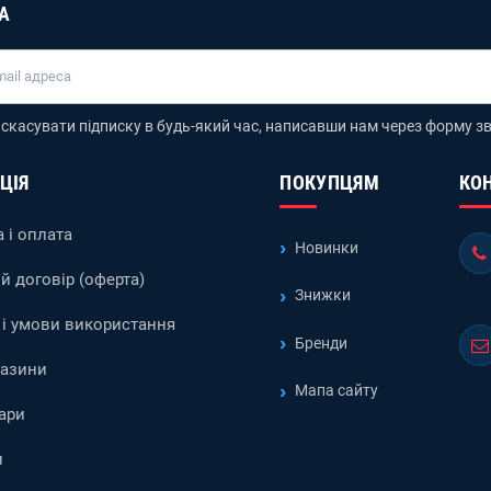
А
скасувати підписку в будь-який час, написавши нам через форму зв
ЦІЯ
ПОКУПЦЯМ
КО
 і оплата
Новинки
й договір (оферта)
Знижки
і умови використання
Бренди
газини
Мапа сайту
ари
и