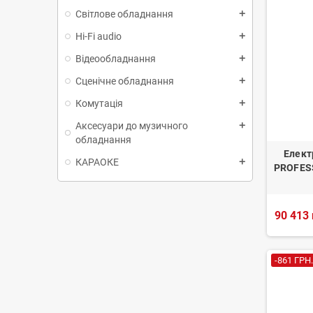
Світлове обладнання
add
Hi-Fi audio
add
Відеообладнання
add
Сценічне обладнання
add
Комутація
add
Аксесуари до музичного
add
обладнання
Елект
КАРАОКЕ
add
PROFES
90 413 
-861 ГРН.