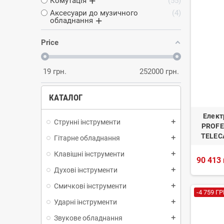
Комутація
55
Аксесуари до музичного
4
обладнання
Price
19
грн.
252000
грн.
КАТАЛОГ
Елект
Струнні інструменти
add
PROFE
TELEC
Гітарне обладнання
add
Клавішні інструменти
add
90 413 
Духові інструменти
add
Смичкові інструменти
add
-4 759 ГР
Ударні інструменти
add
Звукове обладнання
add