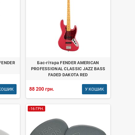
 FENDER
Бас-гітара FENDER AMERICAN
PROFESSIONAL CLASSIC JAZZ BASS
FADED DAKOTA RED
88 200 грн.
КОШИК
У КОШИК
-16 ГРН.