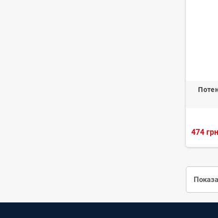
Потен
474 грн
Показа