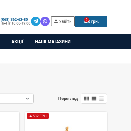
(068) 362-62-80
0
person
e
Увійти
0 грн.
Пн-Пт 10:00-19:00
АКЦІЇ
НАШІ МАГАЗИНИ
view_comfy
view_list
view_headline
Перегляд
-4 532 ГРН.