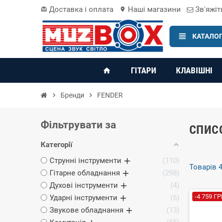
Доставка і оплата
Наші магазини
Зв'яжіт
card_giftcard
location_on
view_headline
КАТАЛОГ
ГІТАРИ
КЛАВІШНІ
home
chevron_right
Бренди
chevron_right
FENDER
Фільтрувати за
СПИСО
Категорії
Струнні інструменти
110
Товарів 4
Гітарне обладнання
298
Духові інструменти
4
-4 759 ГР
Ударні інструменти
6
Звукове обладнання
13