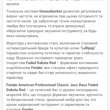
музики.
Тональна система
Greasebucket
дозволяє регулювати
верхні частоти, не втрачаючи при цьому потужності та
чистоти низів. Це забезпечує точне налаштування
тембру без спотворень та втрати артикуляції,
зберігаючи природне звучання інструменту за будь-
яких налаштувань.
Фурнітура у вінтажному стилі, включаючи сталевий
чотирисідельний бридж та культові кілки “
Lollipop
”,
підкреслює класичну естетику та гарантує стабільність
ладу. Візуально інструмент привертає увагу
покриттям
Faded Dakota Red
– фірмовим вінтажним
оздобленням
Fender
, яке створює ефект природного
старіння та надає бас-гітарі унікального, виразного
характеру.
Fender American Professional Classic Jazz Bass Faded
Dakota Red
– це сучасний бас із душею легендарних
моделей 60-х, що поєднує фірмове звучання, зручність
та бездоганний стиль. Ідеальний вибір для тих, хто
шукає надихаючий інструмент із характером та
історією
Fender
.