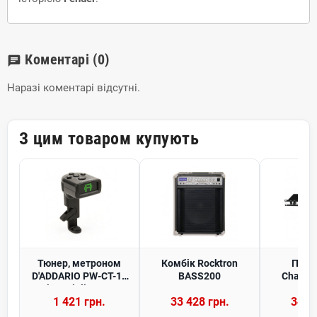
Коментарі
(0)
chat
Наразі коментарі відсутні.
З цим товаром купують
Тюнер, метроном
Комбік Rocktron
Підс
D'ADDARIO PW-CT-14
BASS200
Chamel
Micro Violin Tuner
1 421 грн.
33 428 грн.
34 0