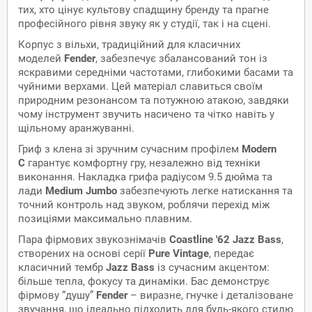
тих, хто цінує культову спадщину бренду та прагне
професійного рівня звуку як у студії, так і на сцені.
Корпус з вільхи, традиційний для класичних
моделей
Fender
, забезпечує збалансований тон із
яскравими середніми частотами, глибокими басами та
чуйними верхами. Цей матеріал славиться своїм
природним резонансом та потужною атакою, завдяки
чому інструмент звучить насичено та чітко навіть у
щільному аранжуванні.
Гриф з клена зі зручним сучасним профілем
Modern
C
гарантує комфортну гру, незалежно від техніки
виконання. Накладка грифа радіусом 9.5 дюйма та
лади
Medium Jumbo
забезпечують легке натискання та
точний контроль над звуком, роблячи перехід між
позиціями максимально плавним.
Пара фірмових звукознімачів
Coastline '62 Jazz Bass
,
створених на основі серії
Pure Vintage
, передає
класичний тембр
Jazz Bass
із сучасним акцентом:
більше тепла, фокусу та динаміки. Бас демонструє
фірмову “душу”
Fender
– виразне, гнучке і деталізоване
звучання, що ідеально підходить для будь-якого стилю