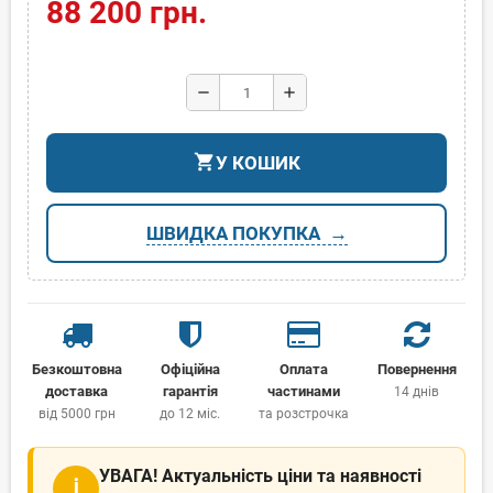
88 200 грн.
remove
add
shopping_cart
У КОШИК
ШВИДКА ПОКУПКА
Безкоштовна
Офіційна
Оплата
Повернення
доставка
гарантія
частинами
14 днів
від 5000 грн
до 12 міс.
та розстрочка
УВАГА! Актуальність ціни та наявності
ℹ