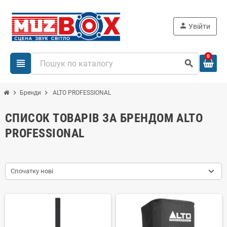
person
Увійти
0
view_headline
search
chevron_right
chevron_right
Бренди
ALTO PROFESSIONAL
СПИСОК ТОВАРІВ ЗА БРЕНДОМ ALTO
PROFESSIONAL
Спочатку нові