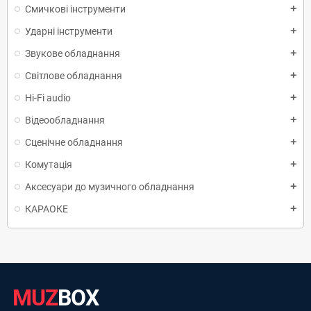
Смичкові інструменти
add
Ударні інструменти
add
Звукове обладнання
add
Світлове обладнання
add
Hi-Fi audio
add
Відеообладнання
add
Сценічне обладнання
add
Комутація
add
Аксесуари до музичного обладнання
add
КАРАОКЕ
add
MUZ
BOX