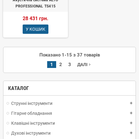
PROFESSIONAL TS415
28 431 грн.
У КОШИК
Показано 1-15 з 37 товарів
1
2
3
ДАЛІ
navigate_next
КАТАЛОГ
Струнні інструменти
add
Гітарне обладнання
add
Клавішні інструменти
add
Духові інструменти
add