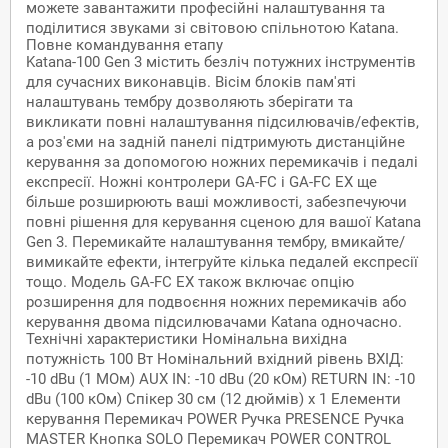
можете завантажити професійні налаштування та
поділитися звуками зі світовою спільнотою Katana.
Повне командування етапу
Katana-100 Gen 3 містить безліч потужних інструментів
для сучасних виконавців. Вісім блоків пам'яті
налаштувань тембру дозволяють зберігати та
викликати повні налаштування підсилювачів/ефектів,
а роз'єми на задній панелі підтримують дистанційне
керування за допомогою ножних перемикачів і педалі
експресії. Ножні контролери GA-FC і GA-FC EX ще
більше розширюють ваші можливості, забезпечуючи
повні рішення для керування сценою для вашої Katana
Gen 3. Перемикайте налаштування тембру, вмикайте/
вимикайте ефекти, інтегруйте кілька педалей експресії
тощо. Модель GA-FC EX також включає опцію
розширення для подвоєння ножних перемикачів або
керування двома підсилювачами Katana одночасно.
Технічні характеристики Номінальна вихідна
потужність 100 Вт Номінальний вхідний рівень ВХІД:
-10 dBu (1 МОм) AUX IN: -10 dBu (20 кОм) RETURN IN: -10
dBu (100 кОм) Спікер 30 см (12 дюймів) x 1 Елементи
керування Перемикач POWER Ручка PRESENCE Ручка
MASTER Кнопка SOLO Перемикач POWER CONTROL