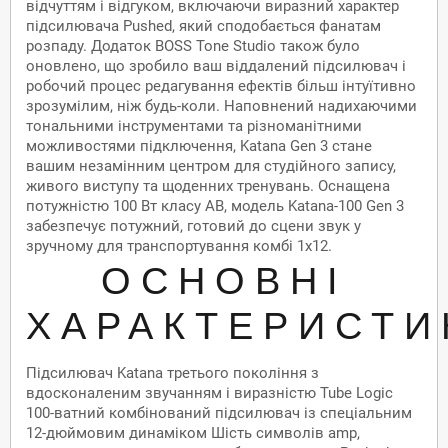
відчуттям і відгуком, включаючи виразний характер
підсилювача Pushed, який сподобається фанатам
розпаду. Додаток BOSS Tone Studio також було
оновлено, що зробило ваш віддалений підсилювач і
робочий процес редагування ефектів більш інтуїтивно
зрозумілим, ніж будь-коли. Наповнений надихаючими
тональними інструментами та різноманітними
можливостями підключення, Katana Gen 3 стане
вашим незамінним центром для студійного запису,
живого виступу та щоденних тренувань. Оснащена
потужністю 100 Вт класу AB, модель Katana-100 Gen 3
забезпечує потужний, готовий до сцени звук у
зручному для транспортування комбі 1x12.
ОСНОВНІ
ХАРАКТЕРИСТИ
Підсилювач Katana третього покоління з
вдосконаленим звучанням і виразністю Tube Logic
100-ватний комбінований підсилювач із спеціальним
12-дюймовим динаміком Шість символів amp,