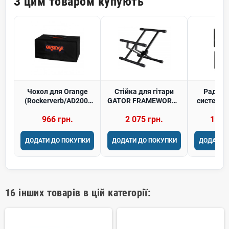
З цим товаром купують
Чохол для Orange
Стійка для гітари
Радіом
(Rockerverb/AD200)
GATOR FRAMEWORKS
система XVI
MC-CVR-HEAD-LARGE
GFW-GTR-AMP
In-Ear
966 грн.
2 075 грн.
19 4
Combo Amp Stand
Wirele
ДОДАТИ ДО ПОКУПКИ
ДОДАТИ ДО ПОКУПКИ
ДОДАТИ 
16 інших товарів в цій категорії: