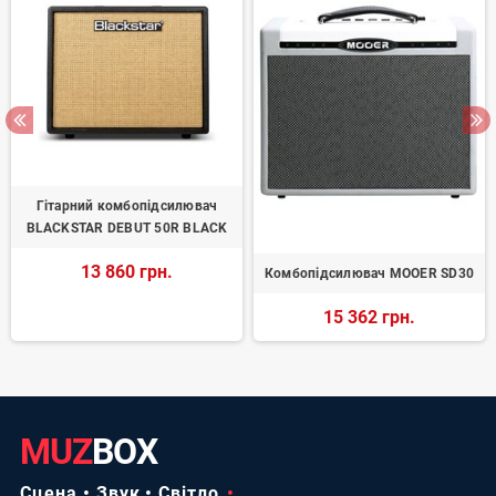
Гітарний комбопідсилювач
BLACKSTAR DEBUT 50R BLACK
13 860 грн.
Комбопідсилювач MOOER SD30
15 362 грн.
MUZ
BOX
Сцена • Звук • Світло