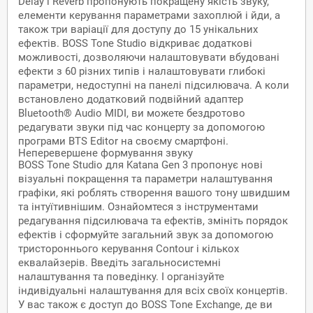
Delay і Reverb пропонують покращену якість звуку,
елементи керування параметрами захоплюй і йди, а
також три варіації для доступу до 15 унікальних
ефектів. BOSS Tone Studio відкриває додаткові
можливості, дозволяючи налаштовувати вбудовані
ефекти з 60 різних типів і налаштовувати глибокі
параметри, недоступні на панелі підсилювача. А коли
встановлено додатковий подвійний адаптер
Bluetooth® Audio MIDI, ви можете бездротово
редагувати звуки під час концерту за допомогою
програми BTS Editor на своєму смартфоні.
Неперевершене формування звуку
BOSS Tone Studio для Katana Gen 3 пропонує нові
візуальні покращення та параметри налаштування
графіки, які роблять створення вашого тону швидшим
та інтуїтивнішим. Ознайомтеся з інструментами
редагування підсилювача та ефектів, змініть порядок
ефектів і сформуйте загальний звук за допомогою
тристороннього керування Contour і кількох
еквалайзерів. Введіть загальносистемні
налаштування та поведінку. І організуйте
індивідуальні налаштування для всіх своїх концертів.
У вас також є доступ до BOSS Tone Exchange, де ви