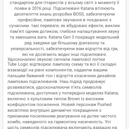
стандартом для гітаристів у всьому світі з моменту її
появи в 2016 році. Підсилювачі Katana втілюють
десятиліття знань розробки BOSS, забезпечуючи
професійне, лампове звучання в поєднанні з
сучасним. такі переваги, як вбудовані ефекти, виклик
пам’яті одним дотиком, глибоке налаштування звуку
та зменшена вага. Katana Gen 3 покращує модельний
ряд завдяки ще більшому діапазону та
універсальності, забезпечуючи вам відчуття від гри,
які не досягають жодні інші підсилювачі.
Удосконалені звукові сигнали лампової логіки
Tube Logic відтворює лампову схему та всі її складні
взаємодії на рівні компонентів, надаючи вашим
пальцям бажаний тон і відчуття класичних дизайнів
лампових підсилювачів. Наш підхід продовжує
розвиватися, удосконалюючи п’ять символів
підсилювача, доступних у попередніх моделях Katana,
включно з культовим типом Brown із високим
коефіцієнтом посилення. Новий персонаж Pushed
висвітлює внутрішні динамічні покращення з
приємним посиленням реагування на дотик чистого
комбо, наведеного на гармонічну насиченість. Усі
шість символів підсилювача включають варіацію на