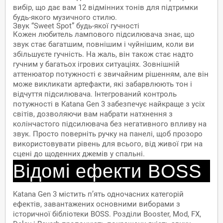
вибір, що дає вам 12 відмінних тонів для підтримки
будь-якого музичного стилю.
Звук “Sweet Spot” будь-якої гучності
Кожен любитель лампового підсилювача знає, що
звук стає багатшим, повнішим і чуйнішим, коли ви
збільшуєте гучність. На жаль, він також стає надто
гучним у багатьох ігрових ситуаціях. Зовнішній
аттенюатор потужності є звичайним рішенням, але він
може викликати артефакти, які забарвлюють тон і
відчуття підсилювача. Інтегрований контроль
потужності в Katana Gen 3 забезпечує найкраще з усіх
світів, дозволяючи вам набрати натхнення з
колінчастого підсилювача без негативного впливу на
звук. Просто поверніть ручку на панелі, щоб прозоро
використовувати рівень для всього, від живої гри на
сцені до щоденних джемів у спальні.
Відомі ефекти BOSS
Katana Gen 3 містить п’ять одночасних категорій
ефектів, завантажених основними виборами з
історичної бібліотеки BOSS. Розділи Booster, Mod, FX,