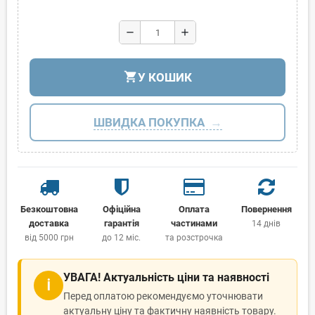
remove
add
shopping_cart
У КОШИК
ШВИДКА ПОКУПКА
Безкоштовна
Офіційна
Оплата
Повернення
доставка
гарантія
частинами
14 днів
від 5000 грн
до 12 міс.
та розстрочка
УВАГА! Актуальність ціни та наявності
ℹ
Перед оплатою рекомендуємо уточнювати
актуальну ціну та фактичну наявність товару.