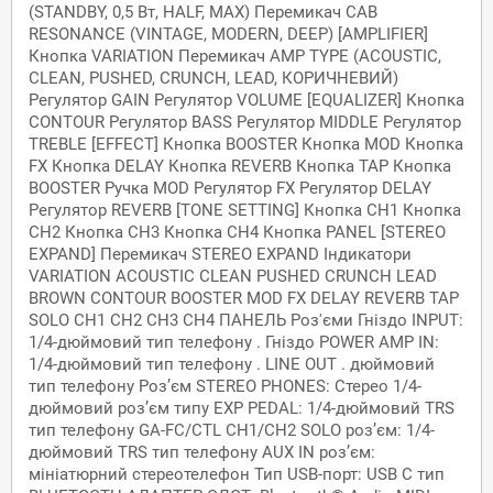
(STANDBY, 0,5 Вт, HALF, MAX) Перемикач CAB
RESONANCE (VINTAGE, MODERN, DEEP) [AMPLIFIER]
Кнопка VARIATION Перемикач AMP TYPE (ACOUSTIC,
CLEAN, PUSHED, CRUNCH, LEAD, КОРИЧНЕВИЙ)
Регулятор GAIN Регулятор VOLUME [EQUALIZER] Кнопка
CONTOUR Регулятор BASS Регулятор MIDDLE Регулятор
TREBLE [EFFECT] Кнопка BOOSTER Кнопка MOD Кнопка
FX Кнопка DELAY Кнопка REVERB Кнопка TAP Кнопка
BOOSTER Ручка MOD Регулятор FX Регулятор DELAY
Регулятор REVERB [TONE SETTING] Кнопка CH1 Кнопка
CH2 Кнопка CH3 Кнопка CH4 Кнопка PANEL [STEREO
EXPAND] Перемикач STEREO EXPAND Індикатори
VARIATION ACOUSTIC CLEAN PUSHED CRUNCH LEAD
BROWN CONTOUR BOOSTER MOD FX DELAY REVERB TAP
SOLO CH1 CH2 CH3 CH4 ПАНЕЛЬ Роз'єми Гніздо INPUT:
1/4-дюймовий тип телефону . Гніздо POWER AMP IN:
1/4-дюймовий тип телефону . LINE OUT . дюймовий
тип телефону Роз’єм STEREO PHONES: Стерео 1/4-
дюймовий роз’єм типу EXP PEDAL: 1/4-дюймовий TRS
тип телефону GA-FC/CTL CH1/CH2 SOLO роз’єм: 1/4-
дюймовий TRS тип телефону AUX IN роз’єм:
мініатюрний стереотелефон Тип USB-порт: USB C тип