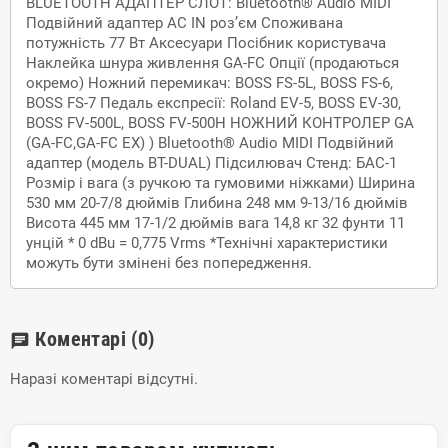
BLUETOOTH АДАПТЕР СЛОТ: Bluetooth® Audio MIDI
Подвійний адаптер AC IN роз’єм Споживана
потужність 77 Вт Аксесуари Посібник користувача
Наклейка шнура живлення GA-FC Опції (продаються
окремо) Ножний перемикач: BOSS FS-5L, BOSS FS-6,
BOSS FS-7 Педаль експресії: Roland EV-5, BOSS EV-30,
BOSS FV-500L, BOSS FV-500H НОЖНИЙ КОНТРОЛЕР GA
(GA-FC,GA-FC EX) ) Bluetooth® Audio MIDI Подвійний
адаптер (модель BT-DUAL) Підсилювач Стенд: БАС-1
Розмір і вага (з ручкою та гумовими ніжками) Ширина
530 мм 20-7/8 дюймів Глибина 248 мм 9-13/16 дюймів
Висота 445 мм 17-1/2 дюймів вага 14,8 кг 32 фунти 11
унцій * 0 dBu = 0,775 Vrms *Технічні характеристики
можуть бути змінені без попередження.
Коментарі
(0)
chat
Наразі коментарі відсутні.