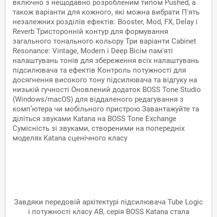
включно з нещодавно розробленим типом Pushed, а
також варіанти для кожного, які можна вибрати П'ять
незалежних розділів ефектів: Booster, Mod, FX, Delay і
Reverb Тристоронній контур для формування
загального тонального кольору Три варіанти Cabinet
Resonance: Vintage, Modern і Deep Вісім пам'яті
налаштувань тонів для збереження всіх налаштувань
підсилювача та ефектів Контроль потужності для
досягнення високого тону підсилювача та відгуку на
низькій гучності Оновлений додаток BOSS Tone Studio
(Windows/macOS) для віддаленого редагування з
комп’ютера чи мобільного пристрою Завантажуйте та
діліться звуками Katana на BOSS Tone Exchange
Сумісність зі звуками, створеними на попередніх
моделях Katana сценічного класу
Katana Gen 3:
Inspiration Unbound
Завдяки передовій архітектурі підсилювача Tube Logic
і потужності класу AB, серія BOSS Katana стала