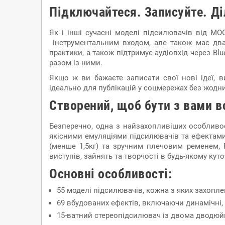
Підключайтеся. Записуйте. Ді
Як і інші сучасні моделі підсилювачів від MO
інструментальним входом, але також має два
практики, а також підтримує аудіовхід через Bl
разом із ними.
Якщо ж ви бажаєте записати свої нові ідеї, 
ідеально для публікацій у соцмережах без жодн
Створений, щоб бути з вами в
Безперечно, одна з найзахопливіших особливост
якісними емуляціями підсилювачів та ефектами
(менше 1,5кг) та зручним плечовим ременем, 
виступів, зайнять та творчості в будь-якому куточ
Основні особливості:
55 моделі підсилювачів, кожна з яких захопл
69 вбудованих ефектів, включаючи динамічні,
15-ватний стереопідсилювач із двома дводю