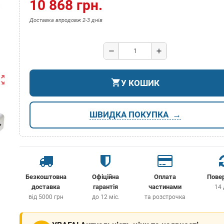
10 868 грн.
Доставка впродовж 2-3 днів
remove
add
ut_map
shopping_cart
У КОШИК
ШВИДКА ПОКУПКА
Безкоштовна
Офіційна
Оплата
Пове
доставка
гарантія
частинами
14 
від 5000 грн
до 12 міс.
та розстрочка