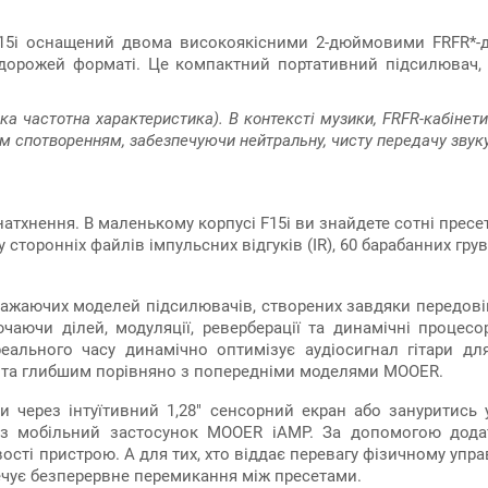
15i оснащений двома високоякісними 2-дюймовими FRFR*-ди
дорожей форматі. Це компактний портативний підсилювач, ст
лоска частотна характеристика). В контексті музики, FRFR-кабі
м спотворенням, забезпечуючи нейтральну, чисту передачу звуку
натхнення. В маленькому корпусі F15i ви знайдете сотні пресе
сторонніх файлів імпульсних відгуків (IR), 60 барабанних гру
ажаючих моделей підсилювачів, створених завдяки передові
чаючи ділей, модуляції, реверберації та динамічні процесо
 реального часу динамічно оптимізує аудіосигнал гітари д
м та глибшим порівняно з попередніми моделями MOOER.
ти через інтуїтивний 1,28" сенсорний екран або зануритись
рез мобільний застосунок MOOER iAMP. За допомогою дод
ті пристрою. А для тих, хто віддає перевагу фізичному управ
ечує безперервне перемикання між пресетами.