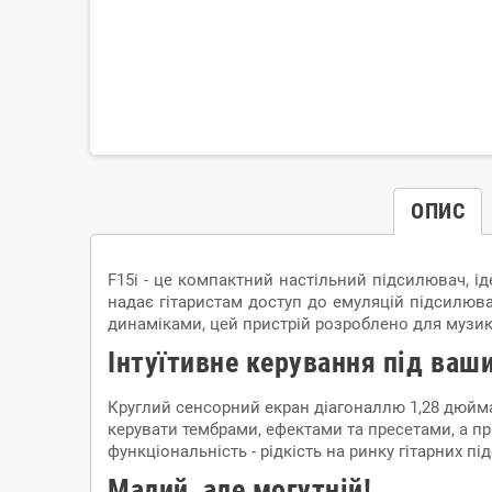
ОПИС
F15i - це компактний настільний підсилювач, ід
надає гітаристам доступ до емуляцій підсилюв
динаміками, цей пристрій розроблено для музика
Інтуїтивне керування під ва
Круглий сенсорний екран діагоналлю 1,28 дюйма
керувати тембрами, ефектами та пресетами, а пр
функціональність - рідкість на ринку гітарних пі
Малий, але могутній!