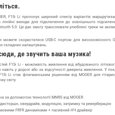
літься.
OER, F15i Li пропонує широкий спектр варіантів маршрутизац
 лінійні виходи для підключення до зовнішнього підсиленн
uetooth 5.0. Це дає змогу транслювати улюблені треки чи ак
ви можете скористатися USB-C портом для високоякісного O
их складних налаштувань.
сюди, де звучить ваша музика!
ей F15i Li - можливість живлення від вбудованого літієвог
 навіть у дорозі або за відсутності джерела живлення. У п
F15i Li стає флагманським рішенням від MOOER для гітарист
ку світу.
ена за допомогою технології MNRS від MOOER
 дисторшн, овердрайв, модуляцію, затримку та реверберацію
ймовими FRFR динаміками + пасивний НЧ драйвер