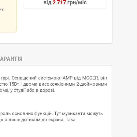
від
2 717
грн/міс
ну
ГАРАНТІЯ
-гітарі. Оснащений системою iAMP від MOOER, він
ністю 15Вт і двома високоякісними 2-дюймовими
а, у студії або в дорозі.
троль основних функцій. Тут музиканти можуть
удіо лише дотиком до екрана. Така