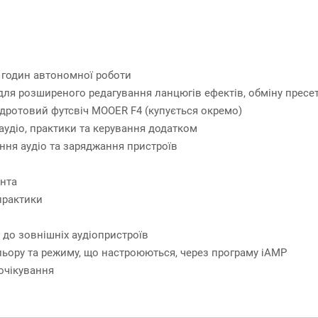
6 годин автономної роботи
для розширеного редагування ланцюгів ефектів, обміну прес
дротовий футсвіч MOOER F4 (купується окремо)
 аудіо, практики та керування додатком
ння аудіо та заряджання пристроїв
ента
практики
я до зовнішніх аудіопристроїв
ьору та режиму, що настроюються, через програму iAMP
очікування