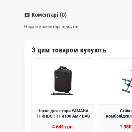
Коментарі
(0)
chat
Наразі коментарі відсутні.
З цим товаром купують
Чохол для гітари YAMAHA
Стійк
THRHBG1 THR100 AMP BAG
комбопідсил
LOK B
4 641 грн.
1 980