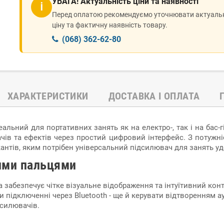
УВАГА! Актуальність ціни та наявності
ℹ
Перед оплатою рекомендуємо уточнювати актуаль
ціну та фактичну наявність товару.
(068) 362-62-80
ХАРАКТЕРИСТИКИ
ДОСТАВКА І ОПЛАТА
еальний для портативних занять як на електро-, так і на бас
ачів та ефектів через простий цифровий інтерфейс. З потуж
нтів, яким потрібен універсальний підсилювач для занять удом
шими пальцями
 забезпечує чітке візуальне відображення та інтуїтивний кон
и підключенні через Bluetooth - ще й керувати відтворенням а
дсилювачів.