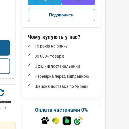
Подзвонити
Чому купують у нас?
15 років на ринку
30 000+ товарів
Офіційні постачальники
Перевірка перед відправкою
Швидка доставка по Україні
рнення
днів
Оплата частинами 0%