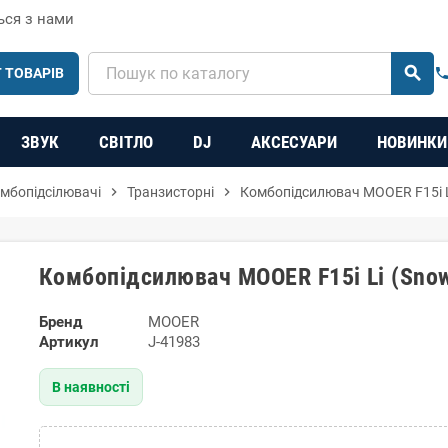
ься з нами
search
 ТОВАРІВ
phon
ЗВУК
СВІТЛО
DJ
АКСЕСУАРИ
НОВИНКИ
мбопідсілювачі
chevron_right
Транзисторні
chevron_right
Комбопідсилювач MOOER F15i Li
Комбопідсилювач MOOER F15i Li (Snowf
Бренд
MOOER
Артикул
J-41983
В наявності