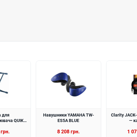
а для
Навушники YAMAHA TW-
Clarity JAC
ювача QUIK
ES5A BLUE
— к
S313
 грн.
8 208 грн.
1 07