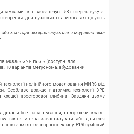
наміками, він забезпечує 15Вт стереозвуку зі
ворений для сучасних гітаристів, які цінують
нети або монітори використовуються з моделюючими
.
тів MOOER GNR та GIR (доступні для
вів, 10 варіантів метронома, вбудований
й технології нелінійного моделювання MNRS від
ри. Особливо вражає підтримка технології DPE
ля кращої просторової глибини. Завдяки цьому
 у детальніше налаштування, створюючи власні
атку також можна завантажувати або ділитися
лінню замість сенсорного екрану, F15i сумісний