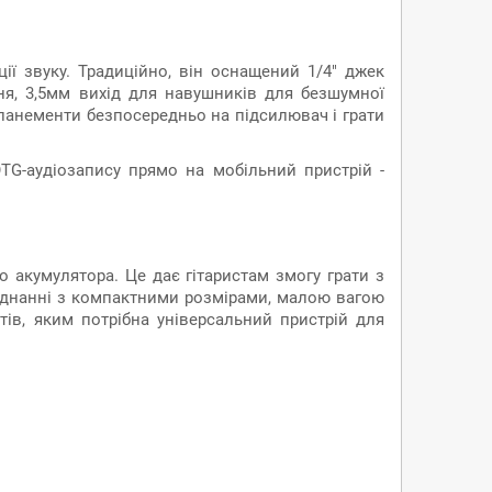
ії звуку. Традиційно, він оснащений 1/4" джек
я, 3,5мм вихід для навушників для безшумної
омпанементи безпосередньо на підсилювач і грати
TG-аудіозапису прямо на мобільний пристрій -
о акумулятора. Це дає гітаристам змогу грати з
оєднанні з компактними розмірами, малою вагою
ів, яким потрібна універсальний пристрій для