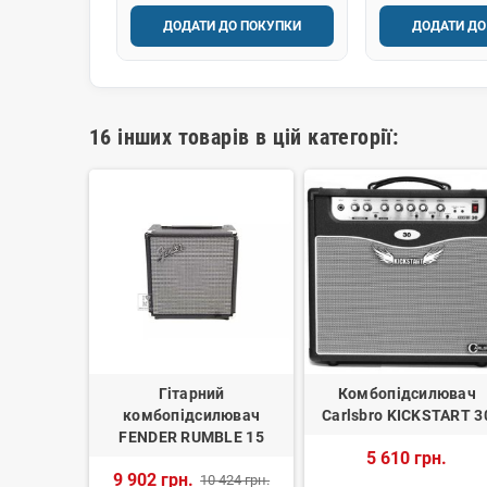
ДОДАТИ ДО ПОКУПКИ
ДОДАТИ ДО
16 інших товарів в цій категорії:
ий
Гітарний
Комбопідсилювач
лювач
комбопідсилювач
Carlsbro KICKSTART 3
BUT 10E
FENDER RUMBLE 15
5 610 грн.
K
9 902 грн.
10 424 грн.