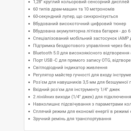
1,28" круглий кольоровий сенсорний дисплей
60 типів драм-машин та 10 метрономів
60-секундний лупер, що синхронізується
Вбудований високоточний цифровий тюнер
Вбудована акумуляторна літієва батарея - до 
Спеціалізований мобільний застосунок iAMP 
Підтримка бездротового управління через без
Bluetooth 5.0 для високоякісного відтворення
Порт USB -C для прямого запису OTG, відтворе
Світлодіодний індикатор живлення
Регулятор майстер гучності для входу інструм
Роз'єм для навушників 3,5 мм для безшумної 
Вхідний роз'єм для інструменту 1/4" джек
2 лінійних виходи (1/4" джек) для підключенн
Навколишнє підсвічування з параметрами кол
Сплячий режим для економії енергії в режимі 
Зручний ремінь для транспортування