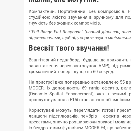
Компактний. Портативний. Без компромісів. F
студійною якістю звучання в зручному для по
гнучкість без жодних компромісів.
*"Full Range Flat Response" (повний діапазон, п
підсилювачами, щоб відтворити звук з мінімальни
Всесвіт твoго звучання!
Ваш гітарний педалборд - будь-де, де приходить 
завантаження через застосунок iAMP), підтримку 
хроматичний тюнер і лупер на 60 секунд.
На пристрої вже попередньо встановлено 55 вр
MOOER. Їх доповнюють 69 типів ефектів, вклю
(Dynamic Spatial Enhancement), яка в режимі
прослуховування з F15i стає значно об’ємніши
Користувачі можуть переглядати готові пресе
ланцюги підсилювачів, тембрів і ефектів че
пресетами, значно розширюючи звукові можливос
із бездротовим футсвічем MOOER F4, що забезп