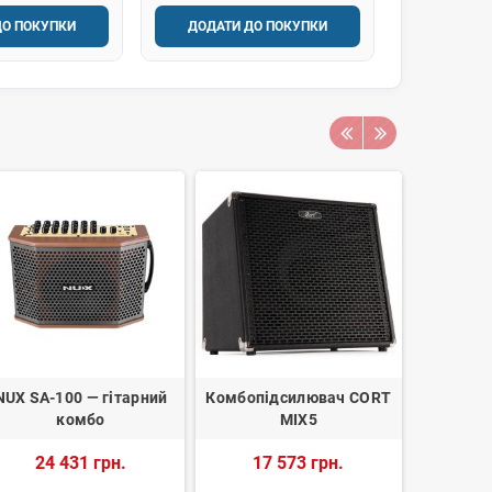
ДО ПОКУПКИ
ДОДАТИ ДО ПОКУПКИ
NUX SA-100 — гітарний
Комбопідсилювач CORT
Комбоус
комбо
MIX5
24 431 грн.
17 573 грн.
44