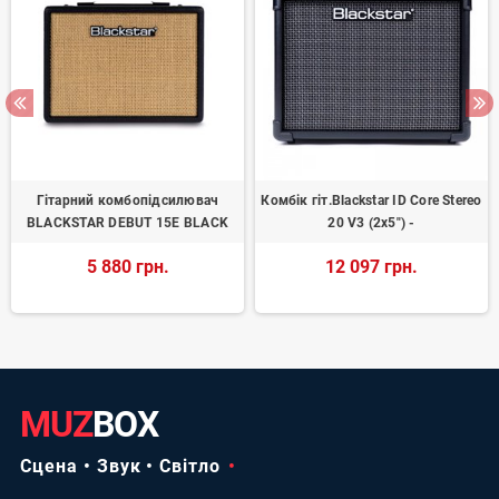
Гітарний комбопідсилювач
Комбік гіт.Blackstar ID Core Stereo
BLACKSTAR DEBUT 15E BLACK
20 V3 (2x5") -
5 880 грн.
12 097 грн.
MUZ
BOX
Сцена • Звук • Світло