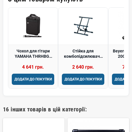
Чохол для гітари
Стійка для
Beyerdyn
YAMAHA THRHBG1
комбопідсилювача
200/40
THR100 AMP BAG
QUIK LOK BS317
наву
4 641 грн.
2 640 грн.
7 77
ДОДАТИ ДО ПОКУПКИ
ДОДАТИ ДО ПОКУПКИ
ДОДАТИ 
16 інших товарів в цій категорії: