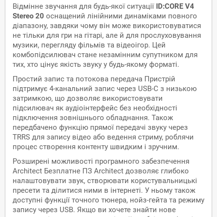
Відмінне звучання для будь-якої ситуації
ID:CORE V4
Stereo 20
оснащений лінійними динаміками повного
діапазону, завдяки чому він може використовуватися
не тільки для гри на гітарі, але й для прослуховування
музики, перегляду фільмів та відеоігор. Цей
комбопідсилювач стане незамінним супутником для
тих, хто цінує якість звуку у будь-якому форматі.
Простий запис та потокова передача Пристрій
підтримує 4-канальний запис через USB-C з низькою
затримкою, що дозволяє використовувати
підсилювач як аудіоінтерфейс без необхідності
підключення зовнішнього обладнання. Також
передбачено функцію прямої передачі звуку через
TRRS для запису відео або ведення стриму, роблячи
процес створення контенту швидким і зручним.
Розширені можливості програмного забезпечення
Architect Безплатне ПЗ Architect дозволяє глибоко
налаштовувати звук, створювати користувальницькі
пресети та ділитися ними в інтернеті. У ньому також
доступні функції точного тюнера, нойз-гейта та режиму
запису через USB. Якщо ви хочете знайти нове