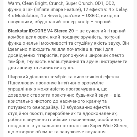
Warm, Clean Bright, Crunch, Super Crunch, OD1, OD2,
функція ISF (Infinite Shape Feature), 12 ефектів: 4 x Delay,
4 x Modulation, 4 x Reverb, роз'єми – USB-C, вихід на
навушники, вбудований тюнер, колір – чорний.
Blackstar ID:CORE V4 Stereo 20
– це сучасний гітарний
комбопідсилювач, який поєднує зручність, потужні
функціональні можливості та студійну якість звуку. Він
ідеально підходить як для початківців, так і для
досвідчених гітаристів, пропонуючи широкий спектр
тембрів, гнучкість налаштування та зручні інструменти
для запису та живих виступів.
Широкий діапазон тембрів та високоякісні ефекти
Підсилювач пропонує інтуїтивно зрозуміле
управління з можливістю програмування, що
дозволяє створити практично будь-який звук – від
кристально чистого до насиченого кранчу та
потужного овердрайву. 12 вбудованих ефектів
студійної якості, перероблених та вдосконалених,
роблять звучання глибшим і насиченим, особливо у
поєднанні з унікальною технологією Super Wide Stereo,
що створює об'ємне та занурююче звучання.