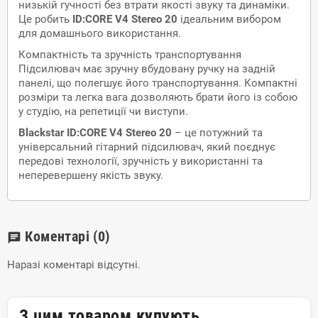
низькій гучності без втрати якості звуку та динаміки.
Це робить
ID:CORE V4 Stereo 20
ідеальним вибором
для домашнього використання.
Компактність та зручність транспортування
Підсилювач має зручну вбудовану ручку на задній
панелі, що полегшує його транспортування. Компактні
розміри та легка вага дозволяють брати його із собою
у студію, на репетиції чи виступи.
Blackstar ID:CORE V4 Stereo 20
– це потужний та
універсальний гітарний підсилювач, який поєднує
передові технології, зручність у використанні та
неперевершену якість звуку.
Коментарі
(0)
chat
Наразі коментарі відсутні.
З цим товаром купують