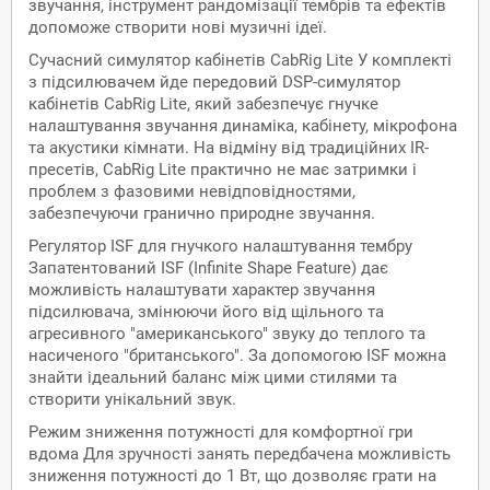
звучання, інструмент рандомізації тембрів та ефектів
допоможе створити нові музичні ідеї.
Сучасний симулятор кабінетів CabRig Lite У комплекті
з підсилювачем йде передовий DSP-симулятор
кабінетів CabRig Lite, який забезпечує гнучке
налаштування звучання динаміка, кабінету, мікрофона
та акустики кімнати. На відміну від традиційних IR-
пресетів, CabRig Lite практично не має затримки і
проблем з фазовими невідповідностями,
забезпечуючи гранично природне звучання.
Регулятор ISF для гнучкого налаштування тембру
Запатентований ISF (Infinite Shape Feature) дає
можливість налаштувати характер звучання
підсилювача, змінюючи його від щільного та
агресивного "американського" звуку до теплого та
насиченого "британського". За допомогою ISF можна
знайти ідеальний баланс між цими стилями та
створити унікальний звук.
Режим зниження потужності для комфортної гри
вдома Для зручності занять передбачена можливість
зниження потужності до 1 Вт, що дозволяє грати на