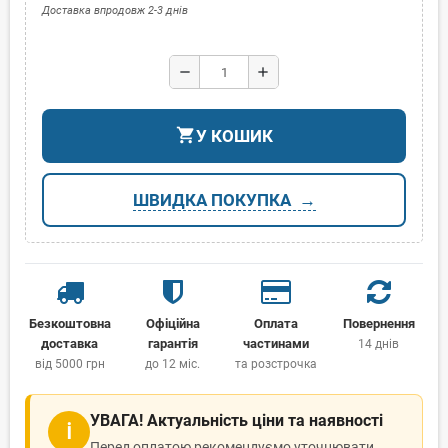
Доставка впродовж 2-3 днів
remove
add
shopping_cart
У КОШИК
ШВИДКА ПОКУПКА
Безкоштовна
Офіційна
Оплата
Повернення
доставка
гарантія
частинами
14 днів
від 5000 грн
до 12 міс.
та розстрочка
УВАГА! Актуальність ціни та наявності
ℹ
Перед оплатою рекомендуємо уточнювати