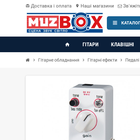
Доставка і оплата
Наші магазини
Зв'яжіт
card_giftcard
location_on
view_headline
КАТАЛОГ
ГІТАРИ
КЛАВІШНІ
home
chevron_right
Гітарне обладнання
chevron_right
Гітарні ефекти
chevron_right
Педалі