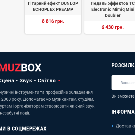
OSS FB-2
Гітарний ефект DUNLOP
Педаль эффектов TC
ECHOPLEX PREAMP
Electronic Mimiq Mini
н.
Doubler
8 816 грн.
6 430 грн.
MUZ
BOX
РОЗСИЛК
Сцена • Звук • Світло
Музичні інструменти та професійне обладнання
Ви зможете 
з 2008 року. Допомагаємо музикантам, студіям,
гуртам і організаторам створювати якісний звук
ІНФОРМА
 незабутні події.
Доставка
МИ В СОЦМЕРЕЖАХ