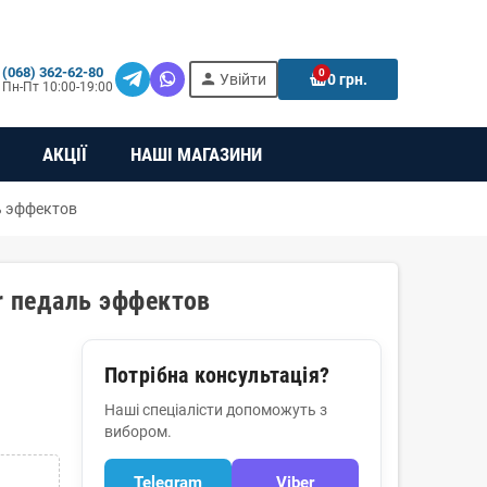
(068) 362-62-80
0
person
e
Увійти
0 грн.
Пн-Пт 10:00-19:00
АКЦІЇ
НАШІ МАГАЗИНИ
ь эффектов
r педаль эффектов
Потрібна консультація?
Наші спеціалісти допоможуть з
вибором.
Telegram
Viber