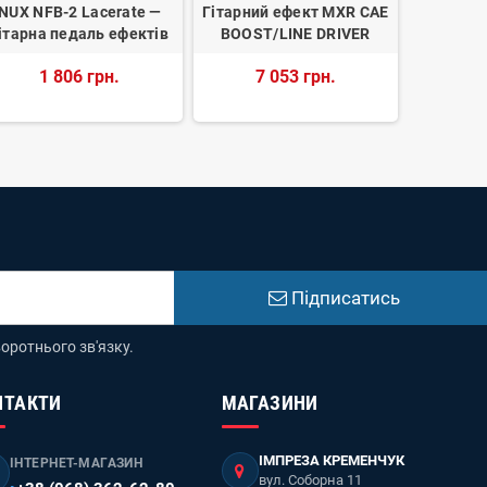
NUX NFB-2 Lacerate —
Гітарний ефект MXR CAE
WAY HUG
ітарна педаль ефектів
BOOST/LINE DRIVER
Гита
1 806 грн.
7 053 грн.
5 
Підписатись
оротнього зв'язку.
НТАКТИ
МАГАЗИНИ
ІМПРЕЗА КРЕМЕНЧУК
ІНТЕРНЕТ-МАГАЗИН
вул. Соборна 11