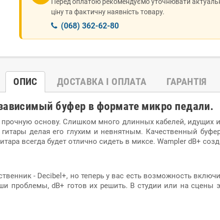
Перед оплатою рекомендуємо уточнювати актуаль
ціну та фактичну наявність товару.
(068) 362-62-80
ОПИС
ДОСТАВКА І ОПЛАТА
ГАРАНТІЯ
зависимый буфер в формате микро педали.
прочную основу. Слишком много длинных кабелей, идущих и
й гитары делая его глухим и невнятным. Качественный буф
тара всегда будет отлично сидеть в миксе. Wampler dB+ созд
ственник - Decibel+, но теперь у вас есть возможность вклю
и проблемы, dB+ готов их решить. В студии или на сцены 