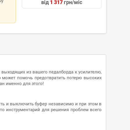
ну
від
1 317
грн/міс
 выходящих из вашего педалборда к усилителю,
ер может помочь предотвратить потерю высоких
ан именно для этого!
чить и выключить буфер независимо и при этом в
это инструментарий для решения проблем всего