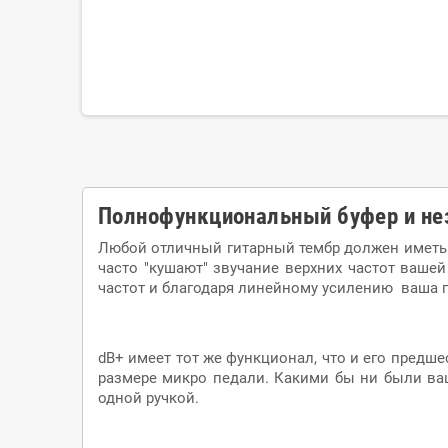
Полнофункциональный буфер и не
Любой отличный гитарный тембр должен иметь 
часто "кушают" звучание верхних частот ваше
частот и благодаря линейному усилению ваша ги
dB+ имеет тот же функционал, что и его предше
размере микро педали. Какими бы ни были ваш
одной ручкой.