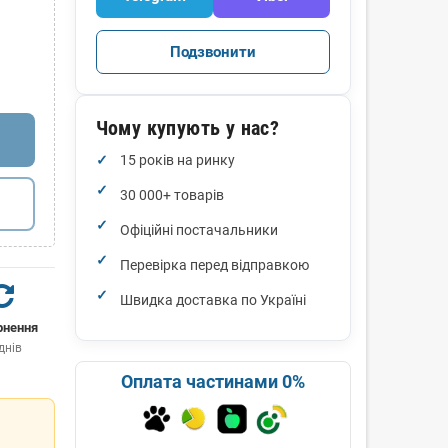
Подзвонити
Чому купують у нас?
15 років на ринку
30 000+ товарів
Офіційні постачальники
Перевірка перед відправкою
Швидка доставка по Україні
рнення
днів
Оплата частинами 0%