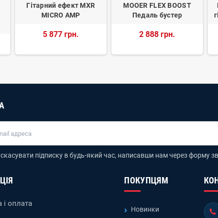
Гітарний ефект MXR
MOOER FLEX BOOST
MICRO AMP
Педаль бустер
г
5 877 грн.
2 888 грн.
А
скасувати підписку в будь-який час, написавши нам через форму зв
ЦІЯ
ПОКУПЦЯМ
КО
 і оплата
Новинки