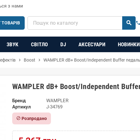
ься з нами
search
 ТОВАРІВ
phon
ЗВУК
СВІТЛО
DJ
АКСЕСУАРИ
НОВИНКИ
 ефектів
chevron_right
Boost
chevron_right
WAMPLER dB+ Boost/Independent Buffer педал
WAMPLER dB+ Boost/Independent Buffe
Бренд
WAMPLER
Артикул
J-34769
block
Розпродано