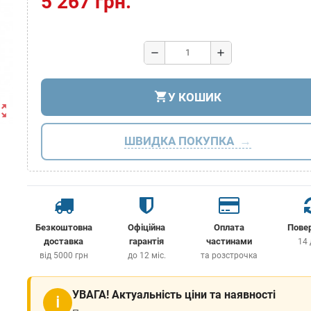
5 267 грн.
remove
add
shopping_cart
У КОШИК
ut_map
ШВИДКА ПОКУПКА
Безкоштовна
Офіційна
Оплата
Пове
доставка
гарантія
частинами
14 
від 5000 грн
до 12 міс.
та розстрочка
УВАГА! Актуальність ціни та наявності
ℹ