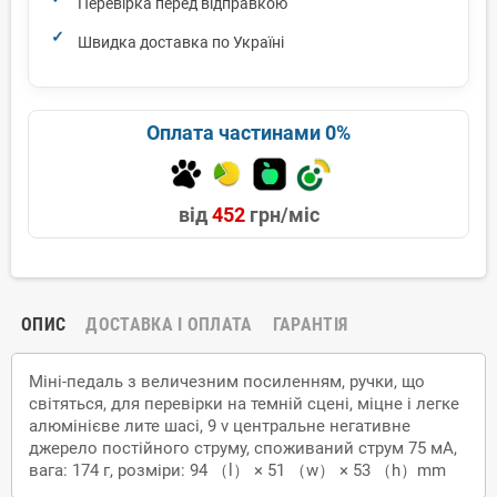
Перевірка перед відправкою
Швидка доставка по Україні
Оплата частинами 0%
від
452
грн/міс
ОПИС
ДОСТАВКА І ОПЛАТА
ГАРАНТІЯ
Міні-педаль з величезним посиленням, ручки, що
світяться, для перевірки на темній сцені, міцне і легке
алюмінієве лите шасі, 9 v центральне негативне
джерело постійного струму, споживаний струм 75 мА,
вага: 174 г, розміри: 94 （l） × 51 （w） × 53 （h）mm