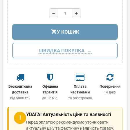
remove
add
shopping_cart
У КОШИК
ШВИДКА ПОКУПКА
Безкоштовна
Офіційна
Оплата
Повернення
доставка
гарантія
частинами
14 днів
від 5000 грн
до 12 міс.
та розстрочка
УВАГА! Актуальність ціни та наявності
ℹ
Перед оплатою рекомендуємо уточнювати
актуальну ціну та фактичну наявність товару.