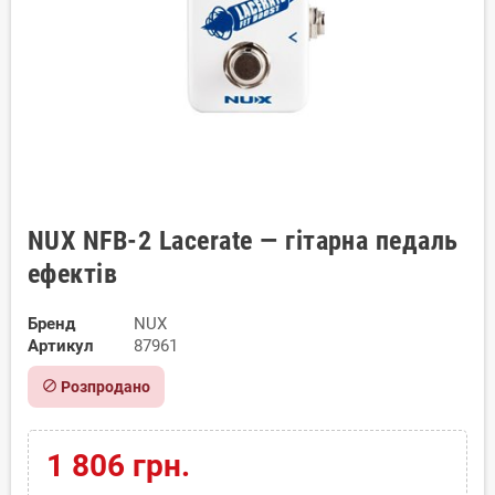
NUX NFB-2 Lacerate — гітарна педаль
ефектів
Бренд
NUX
Артикул
87961
block
Розпродано
1 806 грн.