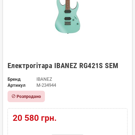
Електрогітара IBANEZ RG421S SEM
Бренд
IBANEZ
Артикул
M-234944
block
Розпродано
20 580 грн.