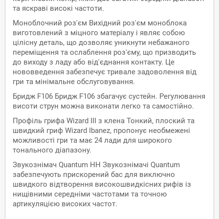
та яскраві високі частоти.
Моноблочний роз'єм Вихідний роз'єм моноблока
виготовлений з міцного матеріалу і являє собою
цілісну деталь, що дозволяє уникнути небажаного
переміщення та ослаблення роз'єму, що призводить
до виходу з ладу або від'єднання контакту. Це
нововведення забезпечує тривале задоволення від
гри та мінімальне обслуговування.
Бридж F106 Бридж F106 збагачує сустейн. Регулювання
висоти струн можна виконати легко та самостійно.
Профіль грифа Wizard III з клена Тонкий, плоский та
швидкий гриф Wizard Ibanez, пропонує необмежені
можливості гри та має 24 лади для широкого
тонального діапазону.
Звукознімач Quantum HH Звукознімачі Quantum
забезпечують прискорений бас для виключно
швидкого відтворення високошвидкісних рифів із
нищівними середніми частотами та точною
артикуляцією високих частот.