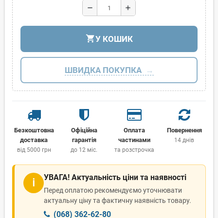
remove
add
shopping_cart
У КОШИК
ШВИДКА ПОКУПКА
Безкоштовна
Офіційна
Оплата
Повернення
доставка
гарантія
частинами
14 днів
від 5000 грн
до 12 міс.
та розстрочка
УВАГА! Актуальність ціни та наявності
ℹ
Перед оплатою рекомендуємо уточнювати
актуальну ціну та фактичну наявність товару.
(068) 362-62-80