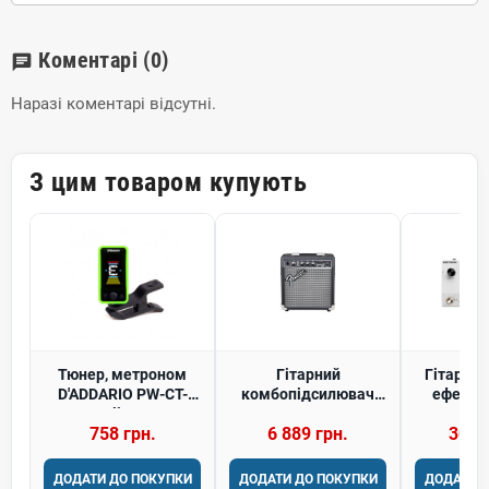
Коментарі
(0)
chat
Наразі коментарі відсутні.
З цим товаром купують
Тюнер, метроном
Гітарний
Гітарни
D'ADDARIO PW-CT-
комбопідсилювач
ефекті
17GN Eclipse Tuner
FENDER FRONTMAN
AUDIO 
758 грн.
6 889 грн.
30 8
10G
ДОДАТИ ДО ПОКУПКИ
ДОДАТИ ДО ПОКУПКИ
ДОДАТИ 