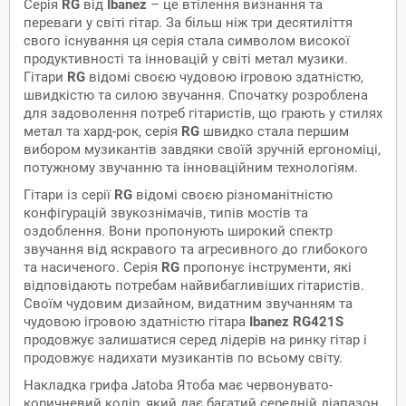
Серія
RG
від
Ibanez
– це втілення визнання та
переваги у світі гітар. За більш ніж три десятиліття
свого існування ця серія стала символом високої
продуктивності та інновацій у світі метал музики.
Гітари
RG
відомі своєю чудовою ігровою здатністю,
швидкістю та силою звучання. Спочатку розроблена
для задоволення потреб гітаристів, що грають у стилях
метал та хард-рок, серія
RG
швидко стала першим
вибором музикантів завдяки своїй зручній ергономіці,
потужному звучанню та інноваційним технологіям.
Гітари із серії
RG
відомі своєю різноманітністю
конфігурацій звукознімачів, типів мостів та
оздоблення. Вони пропонують широкий спектр
звучання від яскравого та агресивного до глибокого
та насиченого. Серія
RG
пропонує інструменти, які
відповідають потребам найвибагливіших гітаристів.
Своїм чудовим дизайном, видатним звучанням та
чудовою ігровою здатністю гітара
Ibanez RG421S
продовжує залишатися серед лідерів на ринку гітар і
продовжує надихати музикантів по всьому світу.
Накладка грифа Jatoba Ятоба має червонувато-
коричневий колір, який дає багатий середній діапазон