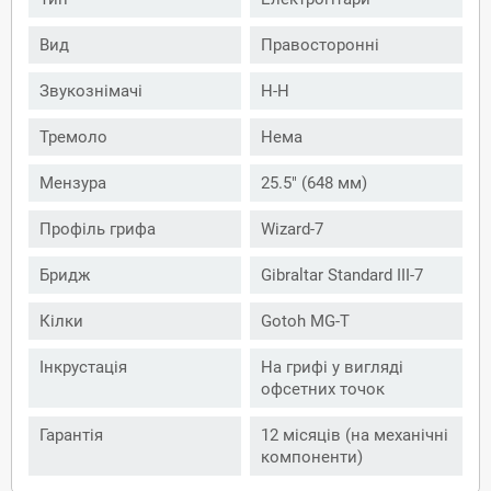
Вид
Правосторонні
Звукознімачі
H-H
Тремоло
Нема
Мензура
25.5" (648 мм)
Профіль грифа
Wizard-7
Бридж
Gibraltar Standard III-7
Кілки
Gotoh MG-T
Інкрустація
На грифі у вигляді
офсетних точок
Гарантія
12 місяців (на механічні
компоненти)