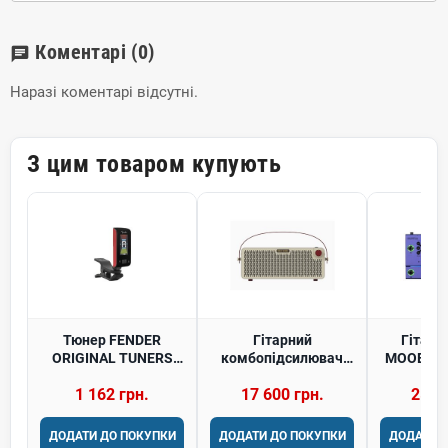
Коментарі
(0)
chat
Наразі коментарі відсутні.
З цим товаром купують
Тюнер FENDER
Гітарний
Гітарн
ORIGINAL TUNERS
комбопідсилювач
MOOER GE
FIESTA RED
HOTONE AUDIO
1 162 грн.
17 600 грн.
25 0
PULZE LUNA
ДОДАТИ ДО ПОКУПКИ
ДОДАТИ ДО ПОКУПКИ
ДОДАТИ 