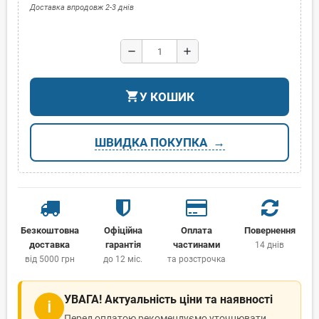
Доставка впродовж 2-3 днів
remove
add
shopping_cart
У КОШИК
ШВИДКА ПОКУПКА
Безкоштовна
Офіційна
Оплата
Повернення
доставка
гарантія
частинами
14 днів
від 5000 грн
до 12 міс.
та розстрочка
УВАГА! Актуальність ціни та наявності
ℹ
Перед оплатою рекомендуємо уточнювати