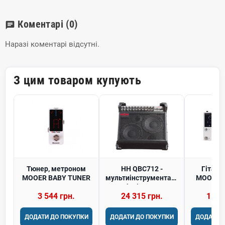
Коментарі
(0)
chat
Наразі коментарі відсутні.
З цим товаром купують
Тюнер, метроном
HH QBC712 -
Гітарн
MOOER BABY TUNER
мультиінструментальний
MOOER G
комбопідсилювач
3 544 грн.
24 315 грн.
11 3
ДОДАТИ ДО ПОКУПКИ
ДОДАТИ ДО ПОКУПКИ
ДОДАТИ 