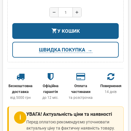
remove
add
shopping_cart
У КОШИК
ШВИДКА ПОКУПКА
Безкоштовна
Офіційна
Оплата
Повернення
доставка
гарантія
частинами
14 днів
від 5000 грн
до 12 міс.
та розстрочка
УВАГА! Актуальність ціни та наявності
ℹ
Перед оплатою рекомендуємо уточнювати
актуальну ціну та фактичну наявність товару.