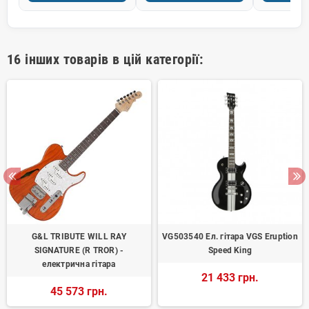
16 інших товарів в цій категорії:
G&L TRIBUTE WILL RAY
VG503540 Ел. гітара VGS Eruption
SIGNATURE (R TROR) -
Speed King
електрична гітара
21 433 грн.
45 573 грн.