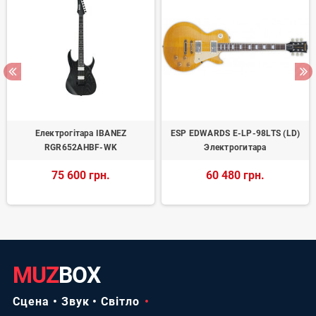
Електрогітара IBANEZ
ESP EDWARDS E-LP-98LTS (LD)
RGR652AHBF-WK
Электрогитара
75 600 грн.
60 480 грн.
MUZ
BOX
Сцена • Звук • Світло