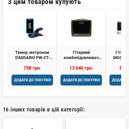
З цим товаром купують
Тюнер, метроном
Гітарний
Гітарн
D'ADDARIO PW-CT-
комбопідсилювач
MOOER 
17BU Eclipse Tuner
VOX VX50-AG
758 грн.
13 640 грн.
8 97
ДОДАТИ ДО ПОКУПКИ
ДОДАТИ ДО ПОКУПКИ
ДОДАТИ 
16 інших товарів в цій категорії: