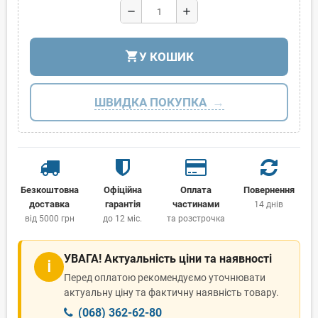
remove
add
shopping_cart
У КОШИК
ШВИДКА ПОКУПКА
Безкоштовна
Офіційна
Оплата
Повернення
доставка
гарантія
частинами
14 днів
від 5000 грн
до 12 міс.
та розстрочка
УВАГА! Актуальність ціни та наявності
ℹ
Перед оплатою рекомендуємо уточнювати
актуальну ціну та фактичну наявність товару.
(068) 362-62-80