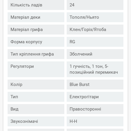
Кількість ладів
24
Матеріал деки
Тополя/Ньято
Матеріал грифа
Клен/Горіх/Ятоба
Форма корпусу
RG
Тип кріплення грифа
Зболчений
Регулятори
1 гучність, 1 тон, 5-
позиційний перемикач
Колір
Blue Burst
Тип
Електрогітари
Вид
Правосторонні
Звукознімачі
H-H