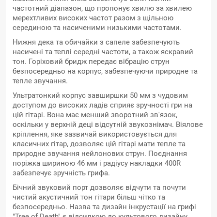
частотний діапазон, що пропонує хвилю за хвилею
мерехтливих високих частот разом з щільною
серединою та насиченими низькими частотами.
Нижня дека та обичайки з сапеле забезпечують
насичені та теплі середні частоти, а також яскравий
тон. Горіховий бридж передає вібрацію струн
безпосередньо на корпус, забезпечуючи природне та
тепле звучання.
Ультратонкий корпус завширшки 50 мм з чудовим
доступом до високих ладів сприяє зручності гри на
цій гітарі. Вона має менший зворотний зв'язок,
оскільки у верхній деці відсутній звукознімач. Віялове
кріплення, яке зазвичай використовується для
класичних гітар, дозволяє цій гітарі мати тепле та
природне звучання нейлонових струн. Поєднання
поріжка шириною 46 мм і радіусу накладки 400R
забезпечує зручність грифа.
Бічний звуковий порт дозволяє відчути та почути
чистий акустичний тон гітари більш чітко та
безпосередньо. Назва та дизайн інкрустації на грифі
"Tree of Death" є відсилкою до культового дизайну