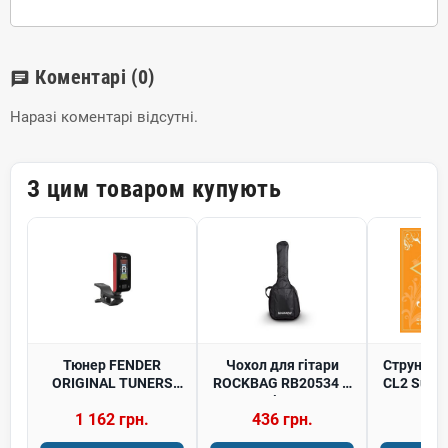
Коментарі
(0)
chat
Наразі коментарі відсутні.
З цим товаром купують
Тюнер FENDER
Чохол для гітари
Струны 
ORIGINAL TUNERS
ROCKBAG RB20534 B
CL2 Super
FIESTA RED
Eco Line - 3/4
Nylon
1 162 грн.
436 грн.
756
Classical Guitar Gig
Bag