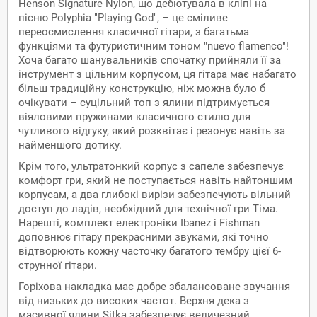
Henson Signature Nylon, що дебютувала в кліпі на
пісню Polyphia "Playing God", – це сміливе
переосмислення класичної гітари, з багатьма
функціями та футуристичним тоном "nuevo flamenco"!
Хоча багато шанувальників спочатку прийняли її за
інструмент з цільним корпусом, ця гітара має набагато
більш традиційну конструкцію, ніж можна було б
очікувати – суцільний топ з ялини підтримується
віяловими пружинами класичного стилю для
чутливого відгуку, який розквітає і резонує навіть за
найменшого дотику.
Крім того, ультратонкий корпус з сапеле забезпечує
комфорт гри, який не поступається навіть найтоншим
корпусам, а два глибокі вирізи забезпечують вільний
доступ до ладів, необхідний для технічної гри Тіма.
Нарешті, комплект електроніки Ibanez і Fishman
доповнює гітару прекрасними звуками, які точно
відтворюють кожну часточку багатого тембру цієї 6-
струнної гітари.
Горіхова накладка має добре збалансоване звучання
від низьких до високих частот. Верхня дека з
масивної ялини Sitka забезпечує величезний