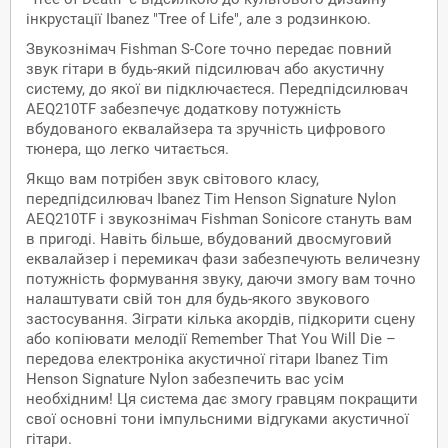
інкрустації Ibanez "Tree of Life", але з родзинкою.
Звукознімач Fishman S-Core точно передає повний
звук гітари в будь-який підсилювач або акустичну
систему, до якої ви підключаєтеся. Передпідсилювач
AEQ210TF забезпечує додаткову потужність
вбудованого еквалайзера та зручність цифрового
тюнера, що легко читається.
Якщо вам потрібен звук світового класу,
передпідсилювач Ibanez Tim Henson Signature Nylon
AEQ210TF і звукознімач Fishman Sonicore стануть вам
в пригоді. Навіть більше, вбудований двосмуговий
еквалайзер і перемикач фази забезпечують величезну
потужність формування звуку, даючи змогу вам точно
налаштувати свій тон для будь-якого звукового
застосування. Зіграти кілька акордів, підкорити сцену
або копіювати мелодії Remember That You Will Die –
передова електроніка акустичної гітари Ibanez Tim
Henson Signature Nylon забезпечить вас усім
необхідним! Ця система дає змогу гравцям покращити
свої основні тони імпульсними відгуками акустичної
гітари.