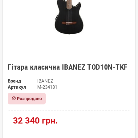
Гітара класична IBANEZ TOD10N-TKF
Бренд
IBANEZ
Артикул
M-234181
block
Розпродано
32 340 грн.