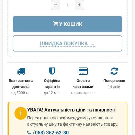
remove
add
shopping_cart
У КОШИК
ШВИДКА ПОКУПКА
Безкоштовна
Офіційна
Оплата
Повернення
доставка
гарантія
частинами
14 днів
від 5000 грн
до 12 міс.
та розстрочка
УВАГА! Актуальність ціни та наявності
ℹ
Перед оплатою рекомендуємо уточнювати
актуальну ціну та фактичну наявність товару.
(068) 362-62-80