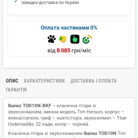
Швидка доставка по Україні
Оплата частинами 0%
від
8 085
грн/міс
ОПИС
ХАРАКТЕРИСТИКИ
ДОСТАВКА І ОПЛАТА
ГАРАНТІЯ
Ibanez TOD10N-BKF
– класична гітара зі
звукознімачем, іменна модель Tim Henson, корпус –
ялина/сапеле, гриф – ньято/горіх, звукознімач – T-bar
Undersaddle, 22 лади, колір – чорний.
Класична гітара зі звукознімачем
Ibanez TOD10N
Tim