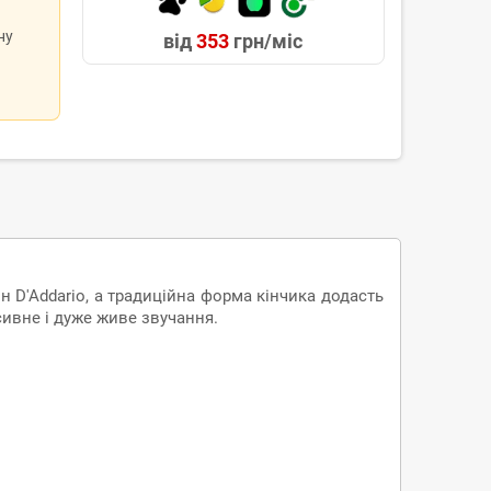
ну
від
353
грн/міс
ин D'Addario, а традиційна форма кінчика додасть
сивне і дуже живе звучання.