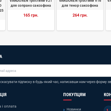
о
VANDOREN тростини V21
VANDOREN тростини V16
V
O
для сопрано саксофона
для тенор саксофона
 25
165 грн.
264 грн.
А
скасувати підписку в будь-який час, написавши нам через форму зв
ЦІЯ
ПОКУПЦЯМ
КО
 і оплата
Новинки