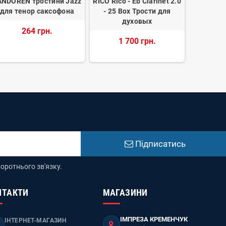
ANDOREN тростини Jazz
RICO Rico - Eb Clarinet 2.0
D`ADDARI
для тенор саксофона
- 25 Box Трости для
Sax 2.5 
духовых
дл
264 грн.
1 700 грн.
1 
Підписатись
оротнього зв'язку.
НТАКТИ
МАГАЗИНИ
ІМПРЕЗА КРЕМЕНЧУК
ІНТЕРНЕТ-МАГАЗИН