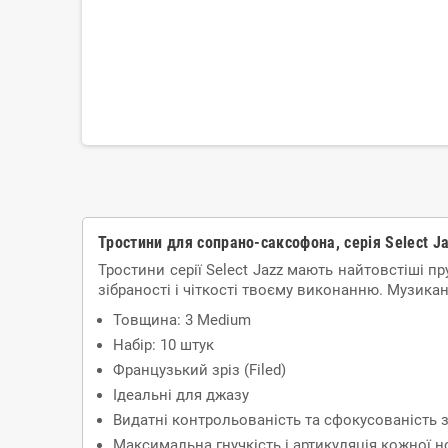
Тростини для сопрано-саксофона, серія Select Ja
Тростини серії Select Jazz мають найтовстіші пр
зібраності і чіткості твоєму виконанню. Музика
Товщина: 3 Medium
Набір: 10 штук
Французький зріз (Filed)
Ідеальні для джазу
Видатні контрольованість та сфокусованість 
Максимальна гнучкість і артикуляція кожної н