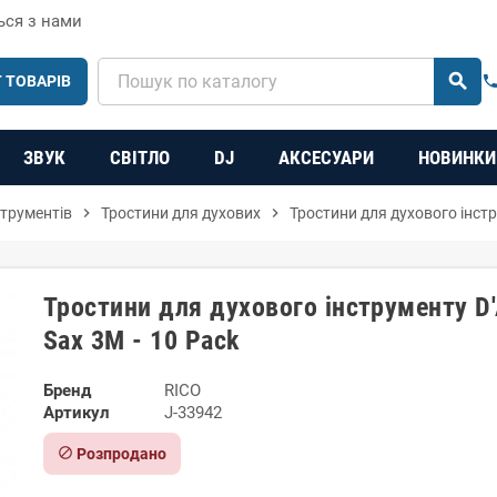
ься з нами
search
 ТОВАРІВ
phon
ЗВУК
СВІТЛО
DJ
АКСЕСУАРИ
НОВИНКИ
струментів
chevron_right
Тростини для духових
chevron_right
Тростини для духового інстр
Тростини для духового інструменту D'
Sax 3M - 10 Pack
Бренд
RICO
Артикул
J-33942
block
Розпродано