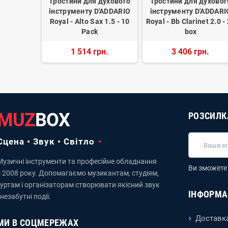
духового
Тростини для духового
Тростини для духовог
'ADDARIO
інструменту D'ADDARIO
інструменту D'ADDARI
et 2.5 - 25
Royal - Alto Sax 1.5 - 10
Royal - Bb Clarinet 2.0 -
Pack
box
н.
1 514 грн.
3 406 грн.
MUZ
BOX
РОЗСИЛК
Сцена • Звук • Світло
Музичні інструменти та професійне обладнання
Ви зможете 
з 2008 року. Допомагаємо музикантам, студіям,
гуртам і організаторам створювати якісний звук
ІНФОРМА
 незабутні події.
Доставка
МИ В СОЦМЕРЕЖАХ