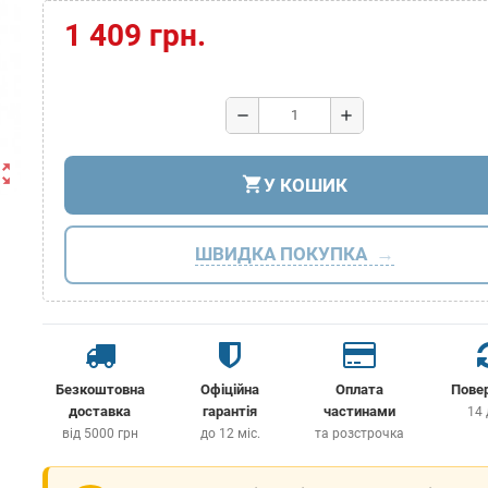
1 409 грн.
remove
add
ut_map
shopping_cart
У КОШИК
ШВИДКА ПОКУПКА
Безкоштовна
Офіційна
Оплата
Пове
доставка
гарантія
частинами
14 
від 5000 грн
до 12 міс.
та розстрочка