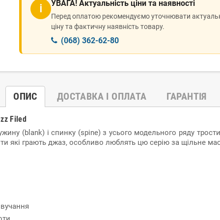
УВАГА! Актуальність ціни та наявності
ℹ
Перед оплатою рекомендуємо уточнювати актуаль
ціну та фактичну наявність товару.
(068) 362-62-80
ОПИС
ДОСТАВКА І ОПЛАТА
ГАРАНТІЯ
zz Filed
ужину (blank) і спинку (spine) з усього модельного ряду трост
нти які грають джаз, особливо люблять цю серію за щільне ма
звучання
оти