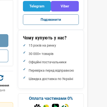
Telegram
Viber
Подзвонити
Чому купують у нас?
15 років на ринку
30 000+ товарів
Офіційні постачальники
Перевірка перед відправкою
Швидка доставка по Україні
рнення
днів
Оплата частинами 0%