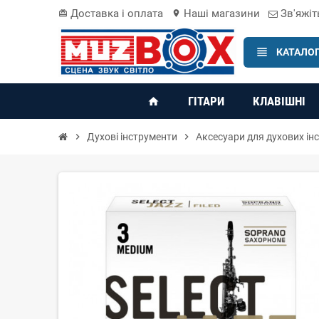
Доставка і оплата
Наші магазини
Зв'яжіт
card_giftcard
location_on
view_headline
КАТАЛОГ
ГІТАРИ
КЛАВІШНІ
home
chevron_right
Духові інструменти
chevron_right
Аксесуари для духових ін