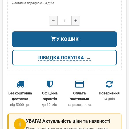
Доставка впродовж 2-3 днів
remove
add
shopping_cart
У КОШИК
ШВИДКА ПОКУПКА
Безкоштовна
Офіційна
Оплата
Повернення
доставка
гарантія
частинами
14 днів
від 5000 грн
до 12 міс.
та розстрочка
УВАГА! Актуальність ціни та наявності
ℹ
Перед оплатою рекомендуємо уточнювати