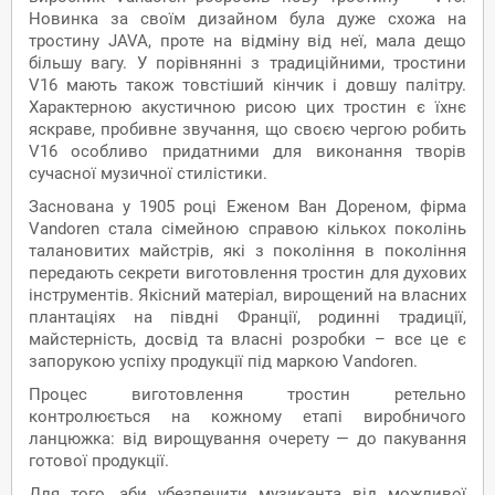
Новинка за своїм дизайном була дуже схожа на
тростину JAVA, проте на відміну від неї, мала дещо
більшу вагу. У порівнянні з традиційними, тростини
V16 мають також товстіший кінчик і довшу палітру.
Характерною акустичною рисою цих тростин є їхнє
яскраве, пробивне звучання, що своєю чергою робить
V16 особливо придатними для виконання творів
сучасної музичної стилістики.
Заснована у 1905 році Еженом Ван Дореном, фірма
Vandoren стала сімейною справою кількох поколінь
талановитих майстрів, які з покоління в покоління
передають секрети виготовлення тростин для духових
інструментів. Якісний матеріал, вирощений на власних
плантаціях на півдні Франції, родинні традиції,
майстерність, досвід та власні розробки – все це є
запорукою успіху продукції під маркою Vandoren.
Процес виготовлення тростин ретельно
контролюється на кожному етапі виробничого
ланцюжка: від вирощування очерету — до пакування
готової продукції.
Для того, аби убезпечити музиканта від можливої