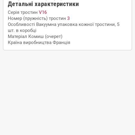
Детальні характеристики
Серія тростин
V16
Номер (пружність) тростин
3
Особливості
Вакуумна упаковка кожної тростини, 5
шт. в коробці
Матеріал
Комиш (очерет)
Країна виробництва
Франція
Доставка
По Кременчуку, Полтаві
самовивіз з нашого магазину
кур'єром на адресу за домовленістю
безкоштовна доставка при замовленні від 5000 грн. до
відділення транспортної компанії вашого міста
По Україні
Нова Пошта самовивіз з відділення
Нова Пошта адресна доставка
Оплата
Безготівкова оплата без ПДВ