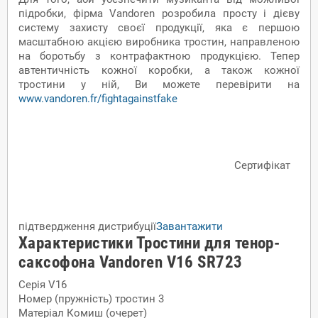
підробки, фірма Vandoren розробила просту і дієву
систему захисту своєї продукції, яка є першою
масштабною акцією виробника тростин, направленою
на боротьбу з контрафактною продукцією. Тепер
автентичність кожної коробки, а також кожної
тростини у ній, Ви можете перевірити на
www.vandoren.fr/fightagainstfake
Сертифікат
підтвердження дистрибуції
Завантажити
Характеристики Тростини для тенор-
саксофона Vandoren V16 SR723
Серія
V16
Номер (пружність) тростин
3
Матеріал
Комиш (очерет)