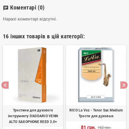
Коментарі
(0)
chat
Наразі коментарі відсутні.
16 інших товарів в цій категорії:
Тростини для духового
RICO La Voz - Tenor Sax Medium
інструменту D'ADDARIO VENN
Трости для духовых
ALTO SAXOPHONE REED 3.0+
81 грн.
162 грн.