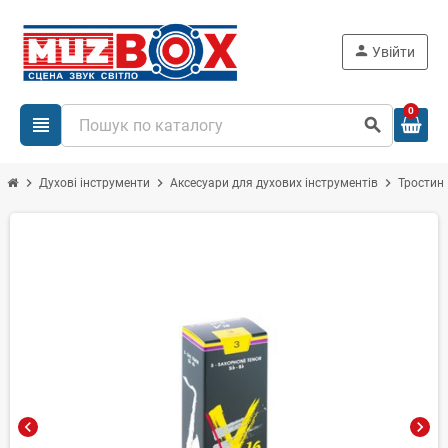
person
Увійти
0
view_headline
search
chevron_right
chevron_right
chevron_right
Духові інструменти
Аксесуари для духових інструментів
Тростин
chevron_left
chevron_right