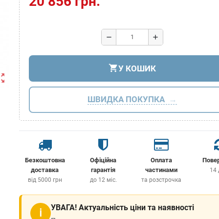
20 856 грн.
remove
add
shopping_cart
У КОШИК
ut_map
ШВИДКА ПОКУПКА
Безкоштовна
Офіційна
Оплата
Пове
доставка
гарантія
частинами
14 
від 5000 грн
до 12 міс.
та розстрочка
УВАГА! Актуальність ціни та наявності
ℹ