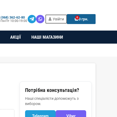
(068) 362-62-80
0
person
e
Увійти
0 грн.
Пн-Пт 10:00-19:00
АКЦІЇ
НАШІ МАГАЗИНИ
Потрібна консультація?
Наші спеціалісти допоможуть з
вибором.
Telegram
Viber