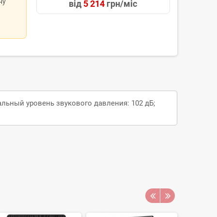
ну
від
5 214
грн/міс
альный уровень звукового давления: 102 дБ;