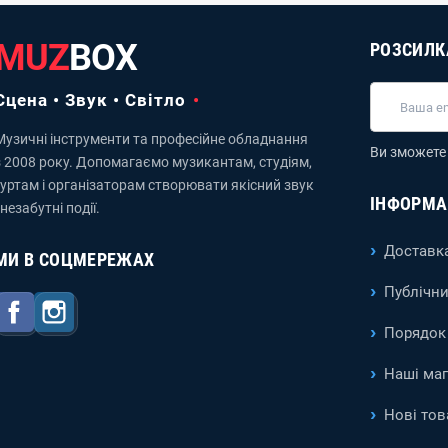
MUZ
BOX
РОЗСИЛК
Сцена • Звук • Світло
Музичні інструменти та професійне обладнання
Ви зможете 
з 2008 року. Допомагаємо музикантам, студіям,
гуртам і організаторам створювати якісний звук
ІНФОРМА
 незабутні події.
Доставка
МИ В СОЦМЕРЕЖАХ
Публічни
Facebook
Instagram
Порядок 
Наші ма
Нові тов