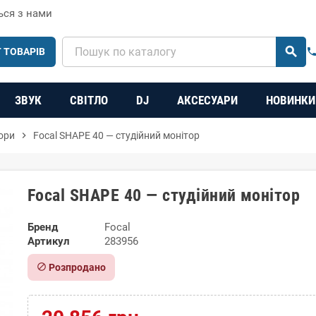
ься з нами
search
 ТОВАРІВ
phon
ЗВУК
СВІТЛО
DJ
АКСЕСУАРИ
НОВИНКИ
тори
chevron_right
Focal SHAPE 40 — студійний монітор
Focal SHAPE 40 — студійний монітор
Бренд
Focal
Артикул
283956
block
Розпродано