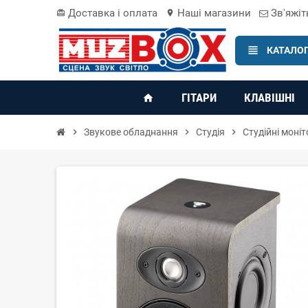
Доставка і оплата
Наші магазини
Зв'яжіт
card_giftcard
location_on
view_headline
КАТАЛОГ
ГІТАРИ
КЛАВІШНІ
home
chevron_right
Звукове обладнання
chevron_right
Студія
chevron_right
Студійні моні