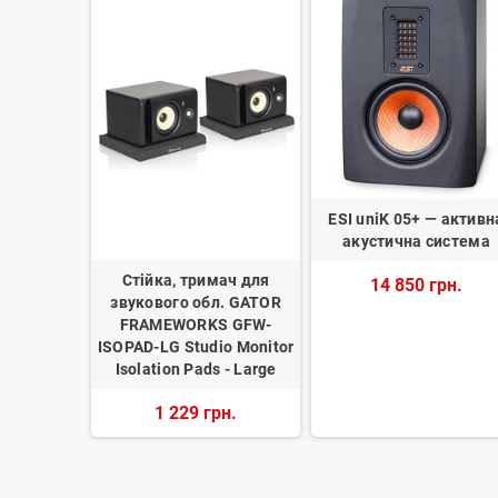
тори M-
ESI uniK 05+ — активн
Powered
акустична система
 Monitors
Стійка, тримач для
14 850 грн.
ooth
звукового обл. GATOR
FRAMEWORKS GFW-
рн.
ISOPAD-LG Studio Monitor
Isolation Pads - Large
1 229 грн.