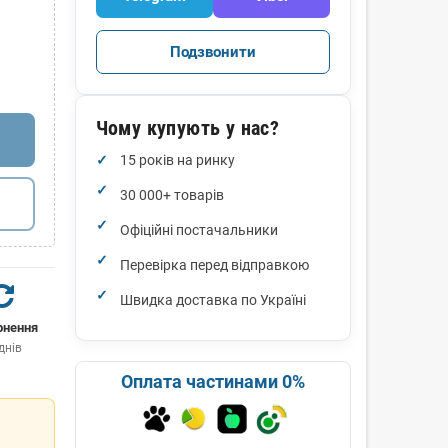
Подзвонити
Чому купують у нас?
15 років на ринку
30 000+ товарів
Офіційні постачальники
Перевірка перед відправкою
Швидка доставка по Україні
рнення
днів
Оплата частинами 0%