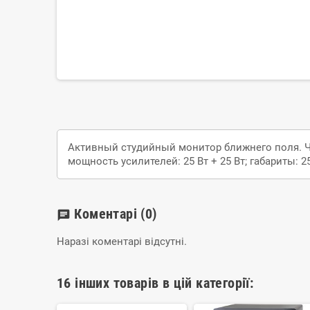
Активный студийный монитор ближнего поля. Час
мощность усилителей: 25 Вт + 25 Вт; габариты: 25
Коментарі
(0)
chat
Наразі коментарі відсутні.
16 інших товарів в цій категорії: