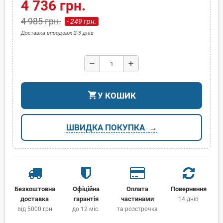
4 736 грн.
4 985 грн.
- 249 грн.
Доставка впродовж 2-3 днів
remove
add
shopping_cart
У КОШИК
ШВИДКА ПОКУПКА
Безкоштовна
Офіційна
Оплата
Повернення
доставка
гарантія
частинами
14 днів
від 5000 грн
до 12 міс.
та розстрочка