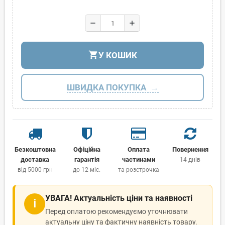
remove
add
shopping_cart
У КОШИК
ШВИДКА ПОКУПКА
Безкоштовна
Офіційна
Оплата
Повернення
доставка
гарантія
частинами
14 днів
від 5000 грн
до 12 міс.
та розстрочка
УВАГА! Актуальність ціни та наявності
ℹ
Перед оплатою рекомендуємо уточнювати
актуальну ціну та фактичну наявність товару.