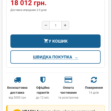
18 012 грн.
Доставка впродовж 2-3 днів
remove
add
shopping_cart
У КОШИК
ШВИДКА ПОКУПКА
Безкоштовна
Офіційна
Оплата
Повернення
доставка
гарантія
частинами
14 днів
від 5000 грн
до 12 міс.
та розстрочка