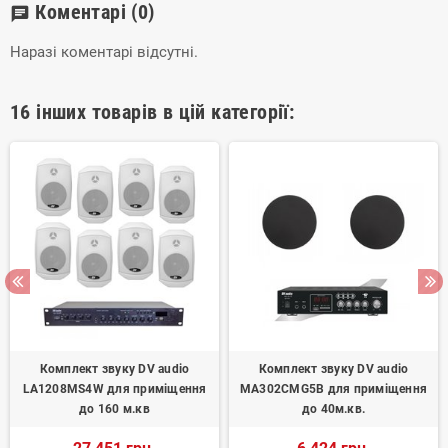
Коментарі
(0)
chat
Наразі коментарі відсутні.
16 інших товарів в цій категорії:
Комплект звуку DV audio
Комплект звуку DV audio
LA1208MS4W для приміщення
MA302CMG5B для приміщення
до 160 м.кв
до 40м.кв.