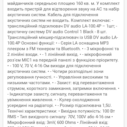
майданчиків середньою площею 160 кв. м. У комплект
входить пристрій для відтворення звуку на АС та набір
акустичних систем. Кабель для підключення
акустичних систем не входить. Комплект включає: -
трансляційний підсилювач DV audio LA-100.4P – 1шт; -
акустичну систему DV audio Control 1 Black - 8 шт.
Трансляційний мікшер-підсилювач із USB DV audio LA-
100.4P Основні функції: • - Серія LА оснащена MP3
плеєром з FM тюнером та Bluetooth. • - 3 мікрофонні та
2 лінійні входи. • - 1 лінійний вихід. • - мікрофонний
роз'єм MIC1 на передній панелі з функцією пріоритету.
• - 100 V, 70 V, 4-16 Ом виходи для підключення
акустичних систем. • - Чотири розподільні зони
регулювання гучності. • - Управління високими та
низькими частотами. • - Захист: від перевантаження
струмом, короткого замикання, затримки включення. •
- Індикатори захисту, сигналу, перевантаження та
увімкнення живлення. • - Кулер охолодження
усередині на радіаторі. • - Розмір підсилювача 1,5U.
Технічні характеристики: • Вихідна потужність: 100 Вт
RMS • Тип вихідного сигналу: 70V, 100V або 4-16 ом •
Мікрофонний вхід: 3mV, 600 Ohms • Лінійний вхід: