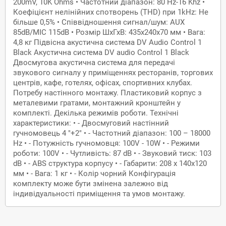
200mV, 10K Ohms • Частотний діапазон: 80 Hz-16 Khz •
Коефіцієнт нелінійних спотворень (THD) при 1kHz: Не
більше 0,5% • Співвідношення сигнал/шум: AUX
85dB/MIC 115dB • Розмір ШхГхВ: 435х240х70 мм • Вага:
4,8 кг Підвісна акустична система DV Audio Control 1
Black Акустична система DV audio Control 1 Black
Двосмугова акустична система для передачі
звукового сигналу у приміщеннях ресторанів, торгових
центрів, кафе, готелях, офісах, спортивних клубах.
Потребу настінного монтажу. Пластиковий корпус з
металевими гратами, монтажний кронштейн у
комплекті. Декілька режимів роботи. Технічні
характеристики: • - Двосмуговий настінний
гучномовець 4 "+2" • - Частотний діапазон: 100 – 18000
Hz • - Потужність гучномовця: 100V - 10W • - Режими
роботи: 100V • - Чутливість: 87 dB • - Звуковий тиск: 103
dB • - ABS структура корпусу • - Габарити: 208 x 140х120
мм • - Вага: 1 кг • - Колір чорний Конфігурація
комплекту може бути змінена залежно від
індивідуальності приміщення та умов монтажу.