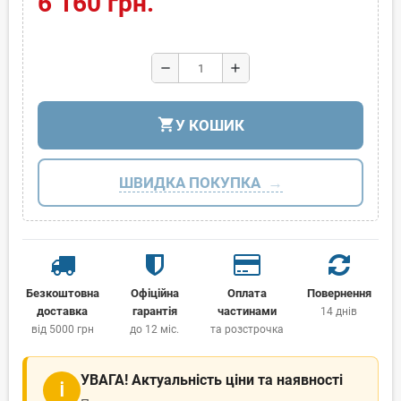
6 160 грн.
remove
add
shopping_cart
У КОШИК
ШВИДКА ПОКУПКА
Безкоштовна
Офіційна
Оплата
Повернення
доставка
гарантія
частинами
14 днів
від 5000 грн
до 12 міс.
та розстрочка
УВАГА! Актуальність ціни та наявності
ℹ