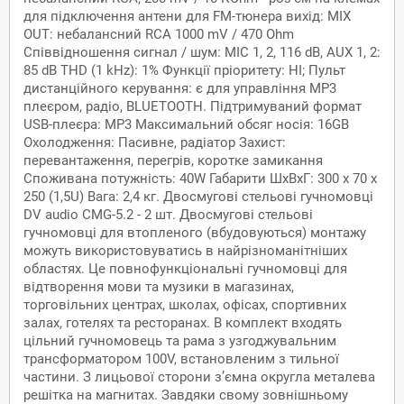
для підключення антени для FM-тюнера вихід: MIX
OUT: небалансний RCA 1000 mV / 470 Ohm
Співвідношення сигнал / шум: MIC 1, 2, 116 dB, AUX 1, 2:
85 dB THD (1 kHz): 1% Функції пріоритету: НІ; Пульт
дистанційного керування: є для управління MP3
плеєром, радіо, BLUETOOTH. Підтримуваний формат
USB-плеєра: MP3 Максимальний обсяг носія: 16GB
Охолодження: Пасивне, радіатор Захист:
перевантаження, перегрів, коротке замикання
Споживана потужність: 40W Габарити ШхВхГ: 300 х 70 х
250 (1,5U) Вага: 2,4 кг. Двосмугові стельові гучномовці
DV audio CMG-5.2 - 2 шт. Двосмугові стельові
гучномовці для втопленого (вбудовуються) монтажу
можуть використовуватись в найрізноманітніших
областях. Це повнофункціональні гучномовці для
відтворення мови та музики в магазинах,
торговільних центрах, школах, офісах, спортивних
залах, готелях та ресторанах. В комплект входять
цільний гучномовець та рама з узгоджувальним
трансформатором 100V, встановленим з тильної
частини. З лицьової сторони з’ємна округла металева
решітка на магнитах. Завдяки свому зовнішньому