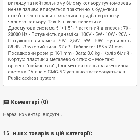
вигляду та нейтральному білому кольору гучномовець
ненав’язливо вписується практично в будь-який
інтер’єр. Опціонально можливо придбати решітку
чорного кольору. Технічні характеристики: -
Двосмугова система 5 "+1.5" - Частотний діапазон: 70 -
20000 Hz - Потужність динаміка: 100V - 5W - 10W - 20W -
Потужність динаміка: 70V - 2,5W - 5W - 10W - Чутливість:
88 dB - Звуковий тиск: 97 dB - Габарити: 185 x 74 mm -
Посадковий розмір: 161 mm - Вага: 0,6 kg - Колір білий -
Корпус: пластик з металевою сіткою - Монтаж:
врівень "собачі вуха" Двосмугова стельова акустична
система DV audio CMG-5.2 успішно застосовується в
Public address system.
Коментарі
(0)
chat
Наразі коментарі відсутні.
16 інших товарів в цій категорії: