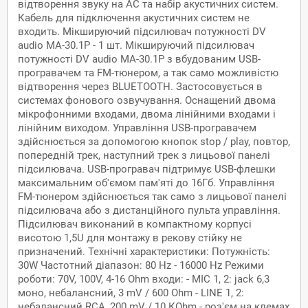
відтворення звуку на АС та набір акустичних систем.
Кабель для підключення акустичних систем не
входить. Мікшируючий підсилювач потужності DV
audio MA-30.1P - 1 шт. Мікшируючий підсилювач
потужності DV audio MA-30.1P з вбудованим USB-
програвачем та FM-тюнером, а так само можливістю
відтворення через BLUETOOTH. Застосовується в
системах фонового озвучування. Оснащений двома
мікрофонними входами, двома лінійними входами і
лінійним виходом. Управління USB-програвачем
здійснюється за допомогою кнопок stop / play, повтор,
попередній трек, наступний трек з лицьової панелі
підсилювача. USB-програвач підтримує USB-флешки
максимальним об'ємом пам'яті до 16Гб. Управління
FM-тюнером здійснюється так само з лицьової панелі
підсилювача або з дистанційного пульта управління.
Підсилювач виконаний в компактному корпусі
висотою 1,5U для монтажу в рекову стійку не
призначений. Технічні характеристики: Потужність:
30W Частотний діапазон: 80 Hz - 16000 Hz Режими
роботи: 70V, 100V, 4-16 Ohm входи: - MIC 1, 2: jack 6,3
моно, небалансний, 3 mV / 600 Ohm - LINE 1, 2:
небалансний RCA, 200 mV / 10 КOhm - роз'єм на клемах