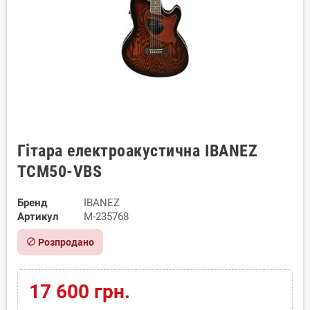
Гітара електроакустична IBANEZ
TCM50-VBS
Бренд
IBANEZ
Артикул
M-235768
block
Розпродано
17 600 грн.