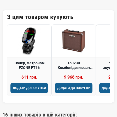
З цим товаром купують
Тюнер, метроном
150230
Чох
FZONE FT16
Комбопідсилювач
акустич
для акустичної
IBANEZ 
611 грн.
9 968 грн.
2 99
гітари GEWA A-20R
(20W, динамік 6,5")
ДОДАТИ ДО ПОКУПКИ
ДОДАТИ ДО ПОКУПКИ
ДОДАТИ 
16 інших товарів в цій категорії: