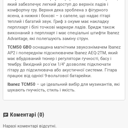
який забезпечує легкий доступ до верхніх ладів і
комфортну гру. Верхня дека зроблена з фігурного
ясена, а нижня і бокові – з сапеле, що надає гітарі
теплий і багатий звук. Гриф з окуме має накладку
перплхарт і білі точкові маркери ладів. Бридж також
виконаний з перплхарт і має спеціальні штифти Ibanez
Advantage, які полегшують заміну струн.
TCM50 GBO
оснащена магнітним звукознімачем Ibanez
AP2 і попереднім підсилювачем Ibanez AEQ-2TM, який
має вбудований тюнер і регулятори гучності, басу і
тембру. Вихідний роз'єм 1/4" дозволяє підключати
гітару до підсилювача або акустичної системи. Гітара
працює від однієї 9-вольтової батарейки.
Ibanez TCM50
– це ідеальний вибір для музикантів, які
шукають гнучкість, стиль і якість.
Коментарі
(0)
chat
Наразі коментарі відсутні.