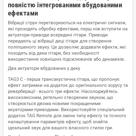
повністю інтегрованими вбудованими
ефектами
Вібрації струн перетворюються на електричні сигнали,
які проходять обробку ефектами, перш ніж вступити на
актуатори-приводи всередині гітари. Приводи
передають ці вібрації деці гітари для створення
поліпшеного звуку. Це дозволяє додавати ефекти, які
походять від деки гітари, без необхідності
використання зовнішніх підсилювачів або динаміків.
Два актуатори вбудованих у деку
TAG3 C - перша трансакустична гітара, що пропонує
ефект затримки на додаток до оригінального хорусу та
реверберації - всього три ефекти. Насолоджуйтесь
високоякісним, ретельно створеним звуком, що
створюється двома новими покращеними
акуаторами-приводами. Використовуйте спеціальний
додаток TAG Remote для зміни типу ефекту та точного
налаштування параметрів ефекту, щоб знайти
ідеальний звук для вашого власного стилю гри.