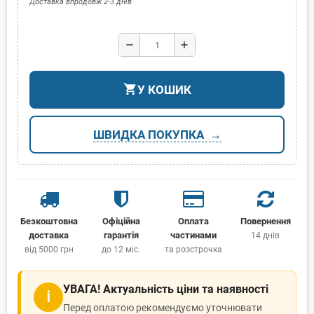
Доставка впродовж 2-3 днів
remove
add
shopping_cart
У КОШИК
ШВИДКА ПОКУПКА
Безкоштовна
Офіційна
Оплата
Повернення
доставка
гарантія
частинами
14 днів
від 5000 грн
до 12 міс.
та розстрочка
УВАГА! Актуальність ціни та наявності
ℹ
Перед оплатою рекомендуємо уточнювати