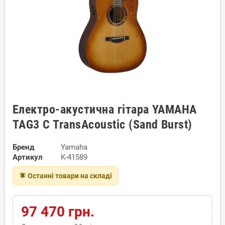
Електро-акустична гітара YAMAHA
TAG3 C TransAcoustic (Sand Burst)
Бренд
Yamaha
Артикул
K-41589
notifications_active
Останні товари на складі
97 470 грн.