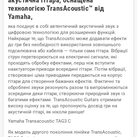
акустична гітара, оснащена
технологією TransAcoustic™ від
Yamaha,
яка поєднує в собі автентичний акустичний звук з
цифровою технологією для розширених функцій.
Найкраще те, що TransAcoustic може додавати ефекти
до гри без необхідності використання зовнішнього
підсилювача або кабелів — тільки сама гітара. Вібрації
струн перетворюються на електричні сигнали, які
проходять обробку ефектами, перш ніж вступити
наактуатори-приводи всередині гітари. Потім вібрації,
створювані ціма приводами передаються на корпус
гітари для створення бажаних ефектів. Фактичні та
оброблені звуки резонують разом та випромінюються
зсередини деки гітари, створюючи природний звук із
багатими ефектами. TransAcoustic Guitars отримали
високу оцінку за те, що пропонують досвід гри на
акустичній гітарі, як ніколи раніше!
Yamaha Transacoustic TAG3 C
Як модель другого покоління лінійки TransAcoustic,