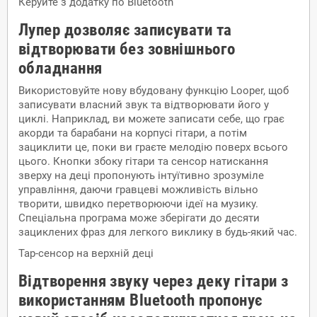
Керуйте з додатку по Bluetooth
Лупер дозволяє записувати та
відтворювати без зовнішнього
обладнання
Використовуйте нову вбудовану функцію Looper, щоб
записувати власний звук та відтворювати його у
циклі. Наприклад, ви можете записати себе, що грає
акорди та барабани на корпусі гітари, а потім
зациклити це, поки ви граєте мелодію поверх всього
цього. Кнопки збоку гітари та сенсор натискання
зверху на деці пропонують інтуїтивно зрозуміле
управління, даючи гравцеві можливість вільно
творити, швидко перетворюючи ідеї на музику.
Спеціальна програма може зберігати до десяти
зациклених фраз для легкого виклику в будь-який час.
Tap-cенсор на верхній деці
Відтворення звуку через деку гітари з
використанням Bluetooth пропонує