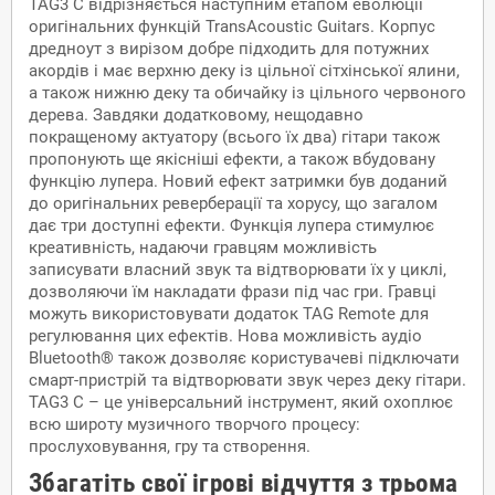
TAG3 C відрізняється наступним етапом еволюції
оригінальних функцій TransAcoustic Guitars. Корпус
дредноут з вирізом добре підходить для потужних
акордів і має верхню деку із цільної сітхінської ялини,
а також нижню деку та обичайку із цільного червоного
дерева. Завдяки додатковому, нещодавно
покращеному актуатору (всього їх два) гітари також
пропонують ще якісніші ефекти, а також вбудовану
функцію лупера. Новий ефект затримки був доданий
до оригінальних реверберації та хорусу, що загалом
дає три доступні ефекти. Функція лупера стимулює
креативність, надаючи гравцям можливість
записувати власний звук та відтворювати їх у циклі,
дозволяючи їм накладати фрази під час гри. Гравці
можуть використовувати додаток TAG Remote для
регулювання цих ефектів. Нова можливість аудіо
Bluetooth® також дозволяє користувачеві підключати
смарт-пристрій та відтворювати звук через деку гітари.
TAG3 C – це універсальний інструмент, який охоплює
всю широту музичного творчого процесу:
прослуховування, гру та створення.
Збагатіть свої ігрові відчуття з трьома