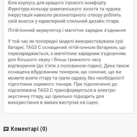
біля корпусу для кращого ігрового комфорту.
Фурнітура кольору шампанського золота та чудова
інкрустація навколо резонаторного отвору роблять
свій внесок у характерний стильний дизайн гітари.
Літій-іонний акумулятор і магнітне зарядне з'єднання
У той час як попередні моделі використовували сухі
батареї, TAG3 C оснащений літій-іонною батареєю, що
перезаряджається, з магнітним зарядним з'єднанням
для більшого звуку і більш тривалого часу
відтворення (до п'яти з половиною годин). Дека також
оснащена вбудованим тюнером, що означає, що ви
можете взяти гітару та грати одразу, без необхідності
підготовки окремого тюнера. При підключенні до
підсилювача TAG3 C трансформується в електро-
акустичну гітару, що ідеально підходить для
використання в живих виступах на сцені.
Коментарі
(0)
chat