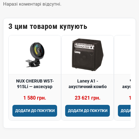
Наразі коментарі відсутні.
З цим товаром купують
NUX CHERUB WST-
Laney A1 -
Чох
915Li — аксесуар
акустичний комбо
акустич
IBANE
1 580 грн.
23 621 грн.
1 10
ДОДАТИ ДО ПОКУПКИ
ДОДАТИ ДО ПОКУПКИ
ДОДАТИ 