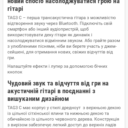
новий спосіб насолоджуватися грою на
гітарі
TAG3 C – перша трансакустична гітара з можливістю
відтворення звуку через Bluetooth. Підключіть свій
смартфон або інший аудіопристрій, щоб
використовувати деку гітари як динамік і
насолоджуватися відмінним звуком. Або грайте разом
з улюбленими піснями, ніби ви берете участь у джем-
сейшені, для отримання нових, свіжих відчуттів від
гри.
Налаштуйте ефекти і лупер за допомогою бічних
кнопок
Чудовий звук та відчуття від гри на
акустичній гітарі в поєднанні з
вишуканим дизайном
TAG3 C має корпус у стилі дредноут з верхньою декою
із цільної сітхінської ялини та нижньою декою та
обичайкою із цільного червоного дерева. Конструкція
з вирізом забезпечує легкий доступ до верхніх ладів