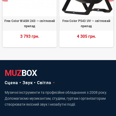
Free Color WASH 243 — світловий
Free Color P543 UV — світловий
прилад
прилад
3 793 грн.
4 305 грн.
MUZ
BOX
Сцена • Звук • Світло
Музичні інструменти та професійне обладнання з 2008 року.
Допомагаємо музикантам, студіям, гуртам і організаторам
створювати якісний звук і незабутні події.