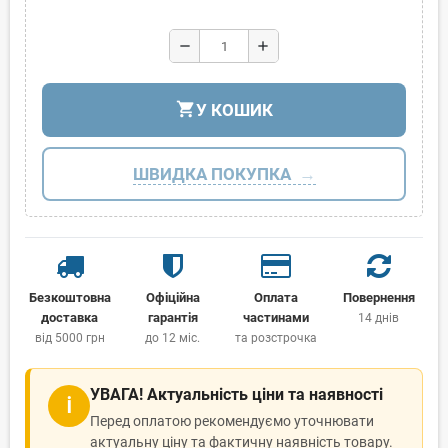
remove
add
shopping_cart
У КОШИК
ШВИДКА ПОКУПКА
Безкоштовна
Офіційна
Оплата
Повернення
доставка
гарантія
частинами
14 днів
від 5000 грн
до 12 міс.
та розстрочка
УВАГА! Актуальність ціни та наявності
ℹ
Перед оплатою рекомендуємо уточнювати
актуальну ціну та фактичну наявність товару.